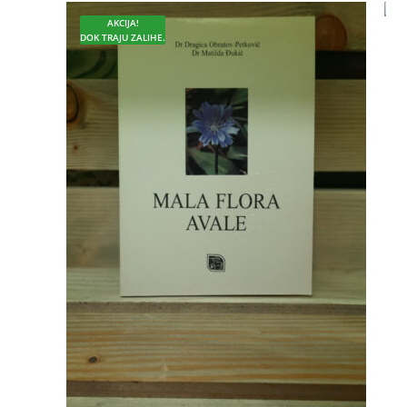
AKCIJA!
DOK TRAJU ZALIHE.
D