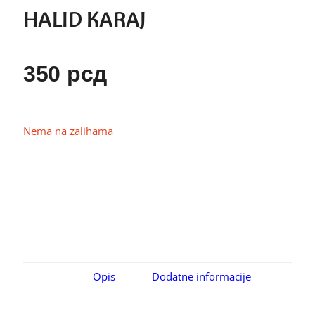
HALID KARAJ
350
рсд
Nema na zalihama
Opis
Dodatne informacije