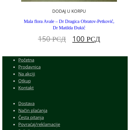
DODAJ U KORPU
Mala flora Avale – Dr Dragica Obratov-Petković,
Dr Matilda Đukić
150
РСД
100
РСД
Početna
Prodavnica
Na akciji
Otkup
Kontakt
Dostava
Način plaćanja
Česta pitanja
Povraćaj/reklamacije