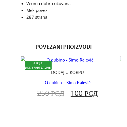
Veoma dobro očuvana
Mek povez
287 strana
POVEZANI PROIZVODI
AKCIJA!
DOK TRAJU ZALIHE.
D
DODAJ U KORPU
O dubino – Simo Ralević
E
250
РСД
100
РСД