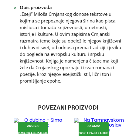
Opis proizvoda
„Eseji” Miloša Crnjanskog donose tekstove u
kojima se prepoznaje njegova širina kao pisca,
mislioca i tumača književnosti, umetnosti,
istorije i kulture. U ovim zapisima Crnjanski
razmatra teme koje su obeležile njegov književni
i duhovni svet, od odnosa prema tradiciji i jeziku
do pogleda na evropsku kulturu i srpsku
književnost. Knjiga je namenjena čitaocima koji
žele da Crnjanskog upoznaju i izvan romana i
poezije, kroz njegov esejistički stil, lični ton i
promišljanje epohe.
POVEZANI PROIZVODI
AKCIJA!
AKCIJA!
DOK TRAJU ZALIHE.
DOK TRAJU ZALIHE.