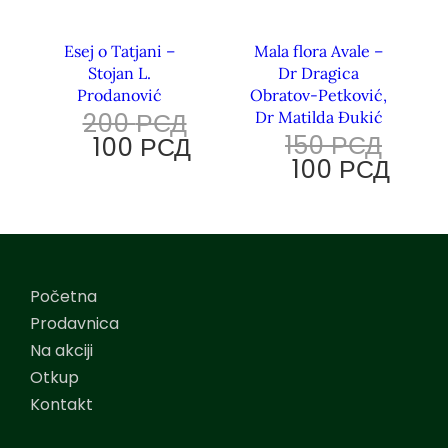
Esej o Tatjani –
Mala flora Avale –
Stojan L.
Dr Dragica
Prodanović
Obratov-Petković,
200
РСД
Dr Matilda Đukić
150
РСД
100
РСД
100
РСД
Početna
Prodavnica
Na akciji
Otkup
Kontakt