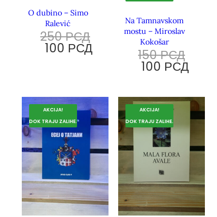
O dubino – Simo
Na Tamnavskom
Ralević
mostu – Miroslav
250
РСД
Kokošar
100
РСД
150
РСД
100
РСД
AKCIJA!
AKCIJA!
DOK TRAJU ZALIHE.
DOK TRAJU ZALIHE.