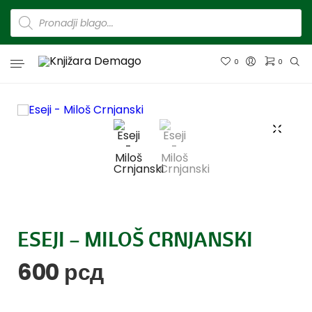
0
0
ESEJI – MILOŠ CRNJANSKI
600
рсд