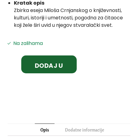
Kratak opis
Zbirka eseja Miloša Crnjanskog o književnosti,
kulturi, istoriji i umetnosti, pogodna za čitaoce
koji žele širi uvid u njegov stvaralački svet.
Na zalihama
DODAJ U
KORPU
Opis
Dodatne informacije