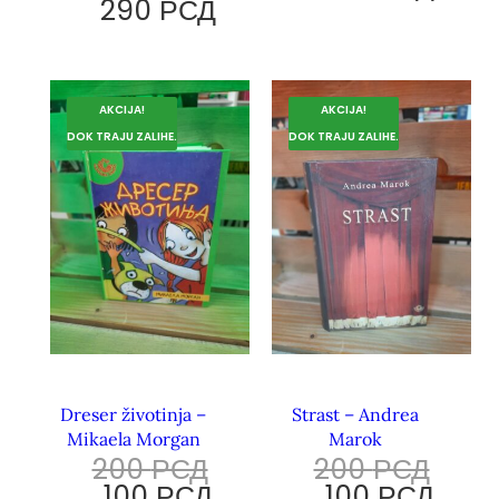
290
РСД
AKCIJA!
AKCIJA!
DOK TRAJU ZALIHE.
DOK TRAJU ZALIHE.
Dreser životinja –
Strast – Andrea
Mikaela Morgan
Marok
200
РСД
200
РСД
100
РСД
100
РСД