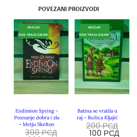
POVEZANI PROIZVODI
AKCIJA!
AKCIJA!
DOK TRAJU ZALIHE.
DOK TRAJU ZALIHE.
Endimion Spring –
Batina se vratila u
Poznanje dobra i zla
raj – Ružica Kljajić
200
РСД
– Metju Skelton
390
РСД
100
РСД