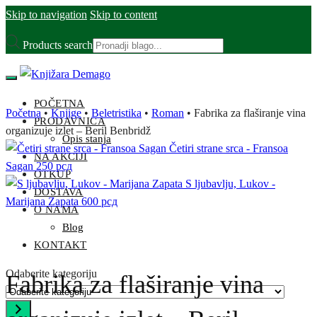
Skip to navigation
Skip to content
Products search
POČETNA
Početna
•
Knjige
•
Beletristika
•
Roman
•
Fabrika za flaširanje vina
PRODAVNICA
organizuje izlet – Beril Benbridž
Opis stanja
Četiri strane srca - Fransoa
NA AKCIJI
Sagan
250
рсд
OTKUP
S ljubavlju, Lukov -
DOSTAVA
Marijana Zapata
600
рсд
O NAMA
Blog
KONTAKT
Odaberite kategoriju
Fabrika za flaširanje vina