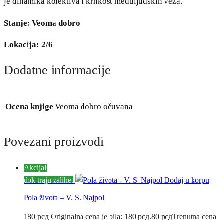
je dinamika kolektiva i krhkost međuljudskih veza.
Stanje: Veoma dobro
Lokacija: 2/6
Dodatne informacije
Ocena knjige
Veoma dobro očuvana
Povezani proizvodi
Akcija!
dok traju zalihe.
Dodaj u korpu
Pola života – V. S. Najpol
180
рсд
Originalna cena je bila: 180 рсд.
80
рсд
Trenutna cena