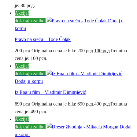
je: 80 рсд.
Akcija!
dok traju zalihe.
Dodaj u
korpu
Pravo na sreću – Tode Čolak
200
рсд
Originalna cena je bila: 200 рсд.
100
рсд
Trenutna
cena je: 100 рсд.
Akcija!
dok traju zalihe.
Dodaj u korpu
Iz Epa u film – Vladimir Dimitrijević
690
рсд
Originalna cena je bila: 690 рсд.
490
рсд
Trenutna
cena je: 490 рсд.
Akcija!
dok traju zalihe.
Dodaj
u korpu