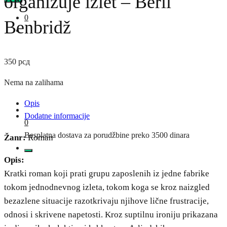
organizuje izlet – Beril
0
Benbridž
350
рсд
Nema na zalihama
Opis
Dodatne informacije
0
Besplatna dostava za porudžbine preko 3500 dinara
Žanr:
Roman
Opis:
Kratki roman koji prati grupu zaposlenih iz jedne fabrike
tokom jednodnevnog izleta, tokom koga se kroz naizgled
bezazlene situacije razotkrivaju njihove lične frustracije,
odnosi i skrivene napetosti. Kroz suptilnu ironiju prikazana