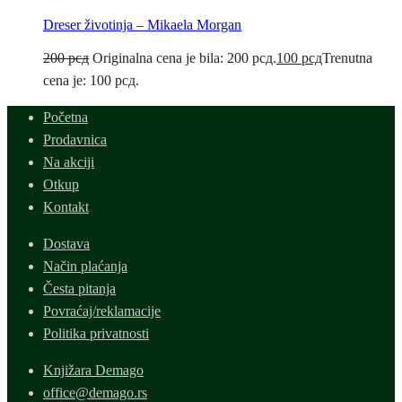
Dreser životinja – Mikaela Morgan
200
рсд
Originalna cena je bila: 200 рсд.
100
рсд
Trenutna
cena je: 100 рсд.
Početna
Prodavnica
Na akciji
Otkup
Kontakt
Dostava
Način plaćanja
Česta pitanja
Povraćaj/reklamacije
Politika privatnosti
Knjižara Demago
office@demago.rs