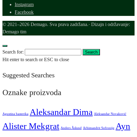
Instagram
Facebook
© 2021–2026 Demago. Sva prava zadržana.· Dizajn i održavanje:
Demago tim
Search for:
Search
Hit enter to search or ESC to close
Suggested Searches
Oznake proizvoda
Aleksandar Dima
Agustina basterika
Aleksandar Novaković
Alister Mekgrat
Ayn
Anders Åslund
Arhimandrit Sofronije