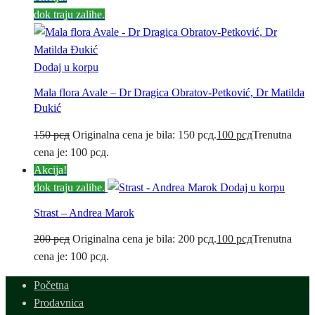
dok traju zalihe.
Dodaj u korpu
Mala flora Avale – Dr Dragica Obratov-Petković, Dr Matilda
Đukić
150
рсд
Originalna cena je bila: 150 рсд.
100
рсд
Trenutna
cena je: 100 рсд.
Akcija!
dok traju zalihe.
Dodaj u korpu
Strast – Andrea Marok
200
рсд
Originalna cena je bila: 200 рсд.
100
рсд
Trenutna
cena je: 100 рсд.
Početna
Prodavnica