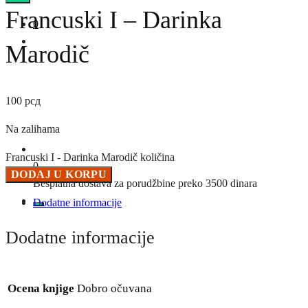
Francuski I – Darinka
0
Marodič
100
рсд
Na zalihama
Francuski I - Darinka Marodič količina
0
DODAJ U KORPU
Besplatna dostava za porudžbine preko 3500 dinara
Dodatne informacije
Dodatne informacije
Ocena knjige
Dobro očuvana