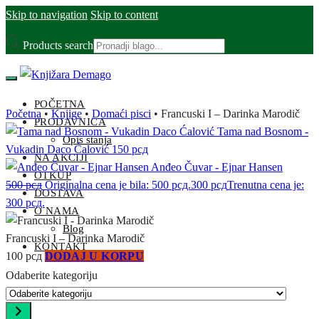
Skip to navigation
Skip to content
Products search
POČETNA
Početna
•
Knjige
•
Domaći pisci
•
Francuski I – Darinka Marodič
PRODAVNICA
Tama nad Bosnom -
Opis stanja
Vukadin Daco Ćalović
150
рсд
NA AKCIJI
Anđeo Čuvar - Ejnar Hansen
OTKUP
500
рсд
Originalna cena je bila: 500 рсд.
300
рсд
Trenutna cena je:
DOSTAVA
300 рсд.
O NAMA
Blog
Francuski I – Darinka Marodič
KONTAKT
100
рсд
DODAJ U KORPU
Odaberite kategoriju