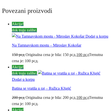
Povezani proizvodi
Akcija!
dok traju zalihe.
Dodaj u korpu
Na Tamnavskom mostu – Miroslav Kokošar
150
рсд
Originalna cena je bila: 150 рсд.
100
рсд
Trenutna
cena je: 100 рсд.
Akcija!
dok traju zalihe.
Dodaj u korpu
Batina se vratila u raj – Ružica Kljajić
200
рсд
Originalna cena je bila: 200 рсд.
100
рсд
Trenutna
cena je: 100 рсд.
Akcija!