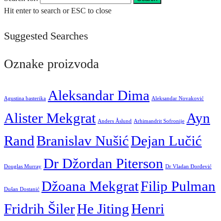
Hit enter to search or ESC to close
Suggested Searches
Oznake proizvoda
Aleksandar Dima
Agustina basterika
Aleksandar Novaković
Alister Mekgrat
Ayn
Anders Åslund
Arhimandrit Sofronije
Rand
Branislav Nušić
Dejan Lučić
Dr Džordan Piterson
Douglas Murray
Dr Vladan Đorđević
Džoana Mekgrat
Filip Pulman
Dušan Dostanić
Fridrih Šiler
He Jiting
Henri