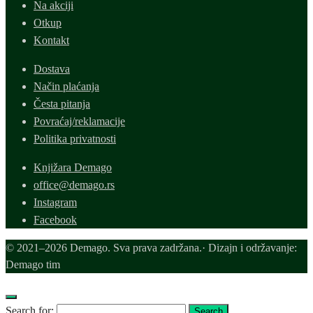
Na akciji
Otkup
Kontakt
Dostava
Način plaćanja
Česta pitanja
Povraćaj/reklamacije
Politika privatnosti
Knjižara Demago
office@demago.rs
Instagram
Facebook
© 2021–2026 Demago. Sva prava zadržana.· Dizajn i održavanje:
Demago tim
Search for:
Search