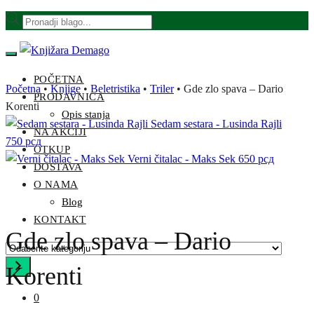
Skip
Skip
Products
to
to
search
navigation
content
POČETNA
Početna
•
Knjige
•
Beletristika
•
Triler
•
Gde zlo spava – Dario
PRODAVNICA
Korenti
Opis stanja
Sedam sestara - Lusinda Rajli
NA AKCIJI
750
рсд
OTKUP
Verni čitalac - Maks Sek
650
рсд
DOSTAVA
O NAMA
Blog
KONTAKT
Gde zlo spava – Dario
Odaberite
kategoriju
Korenti
0