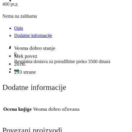
400
рсд
Nema na zalihama
Opis
Dodatne informacije
Veoma dobro stanje
0
Mek povez
Besplatna dostava za porudžbine preko 3500 dinara
2018.
293 strane
Dodatne informacije
Ocena knjige
Veoma dobro očuvana
Povezani proizvodi