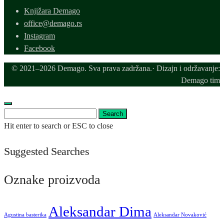
Knjižara Demago
office@demago.rs
Instagram
Facebook
© 2021–2026 Demago. Sva prava zadržana.· Dizajn i održavanje:
Demago tim
Search
Search
for:
Hit enter to search or ESC to close
Suggested Searches
Oznake proizvoda
Aleksandar Dima
Agustina basterika
Aleksandar Novaković