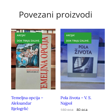
Povezani proizvodi
AKCIJA!
AKCIJA!
DOK TRAJU ZALIHE.
DOK TRAJU ZALIHE.
Temeljna opcija –
Pola života – V. S.
Aleksandar
Najpol
Bjelogrlić
180
рсд
80
рсд