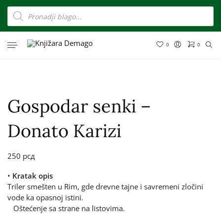
0
0
Gospodar senki –
Donato Karizi
250
рсд
•
Kratak opis
Triler smešten u Rim, gde drevne tajne i savremeni zločini
vode ka opasnoj istini.
Oštećenje sa strane na listovima.