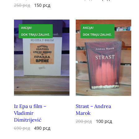
250
рсд
150
рсд
AKCIJA!
AKCIJA!
DOK TRAJU ZALIHE.
DOK TRAJU ZALIHE.
Iz Epa u film –
Strast – Andrea
Vladimir
Marok
Dimitrijević
200
рсд
100
рсд
690
рсд
490
рсд