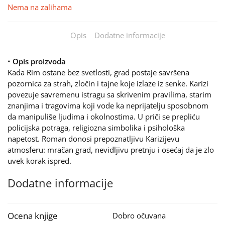
Nema na zalihama
Opis
Dodatne informacije
•
Opis proizvoda
Kada Rim ostane bez svetlosti, grad postaje savršena
pozornica za strah, zločin i tajne koje izlaze iz senke. Karizi
povezuje savremenu istragu sa skrivenim pravilima, starim
znanjima i tragovima koji vode ka neprijatelju sposobnom
da manipuliše ljudima i okolnostima. U priči se prepliću
policijska potraga, religiozna simbolika i psihološka
napetost. Roman donosi prepoznatljivu Karizijevu
atmosferu: mračan grad, nevidljivu pretnju i osećaj da je zlo
uvek korak ispred.
Dodatne informacije
Ocena knjige
Dobro očuvana