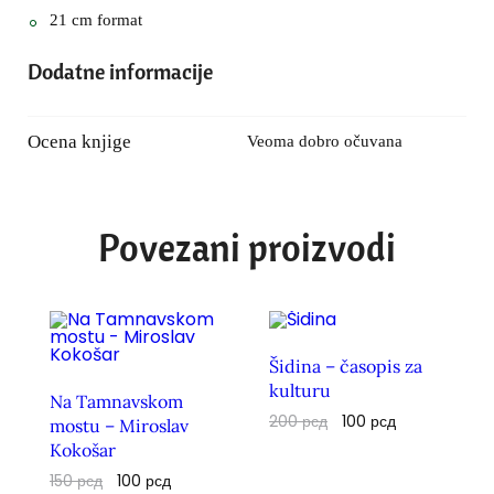
21 cm format
Dodatne informacije
Ocena knjige
Veoma dobro očuvana
Povezani proizvodi
Šidina – časopis za
kulturu
Na Tamnavskom
200
рсд
100
рсд
mostu – Miroslav
Kokošar
150
рсд
100
рсд