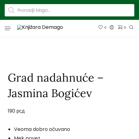
0
0
Grad nadahnuće –
Jasmina Bogićev
190
рсд
Veoma dobro očuvano
Mek povez