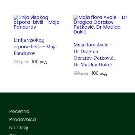
Linija visokog
Mala flora Avale –
otpora-bivši – Maja
Dr Dragica
Pandurov
Obratov-Petković,
150
рсд
100
рсд
Dr Matilda Đukić
150
рсд
100
рсд
Početna
Prodavnica
Na akciji