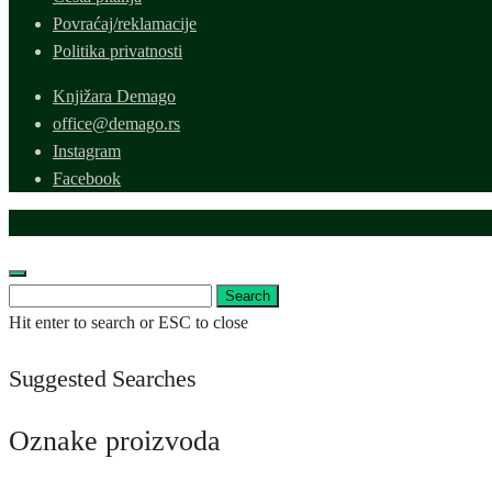
Povraćaj/reklamacije
Politika privatnosti
Knjižara Demago
office@demago.rs
Instagram
Facebook
Search
Search
for:
Hit enter to search or ESC to close
Suggested Searches
Oznake proizvoda