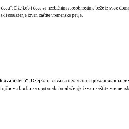
decu“. Džejkob i deca sa neobičnim sposobnostima beže iz svog doma i 
ak i snalaženje izvan zaštite vremenske petlje.
dnovatu decu“. Džejkob i deca sa neobičnim sposobnostima beže
ti njihovu borbu za opstanak i snalaženje izvan zaštite vremensk