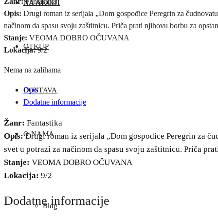
Žanr:
Fantastika
NA AKCIJI
Opis:
Drugi roman iz serijala „Dom gospođice Peregrin za čudnovatu 
načinom da spasu svoju zaštitnicu. Priča prati njihovu borbu za opstan
Stanje:
VEOMA DOBRO OČUVANA
OTKUP
Lokacija:
9/2
Nema na zalihama
Opis
DOSTAVA
Dodatne informacije
Žanr:
Fantastika
O NAMA
Opis:
Drugi roman iz serijala „Dom gospođice Peregrin za ču
svet u potrazi za načinom da spasu svoju zaštitnicu. Priča pra
Stanje:
VEOMA DOBRO OČUVANA
Lokacija:
9/2
Dodatne informacije
Blog