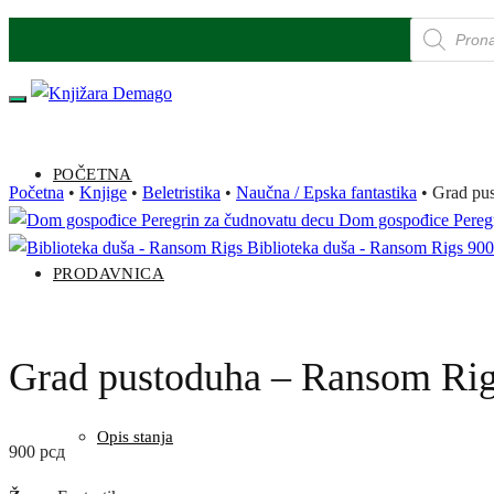
Products
Skip
Skip
search
to
to
navigation
content
POČETNA
Početna
•
Knjige
•
Beletristika
•
Naučna / Epska fantastika
•
Grad pu
Dom gospođice Peregr
Biblioteka duša - Ransom Rigs
90
PRODAVNICA
Grad pustoduha – Ransom Ri
Opis stanja
900
рсд