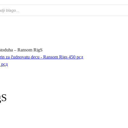
stoduha – Ransom RigS
in za čudnovatu decu - Ransom Rigs
450
рсд
0
рсд
gS