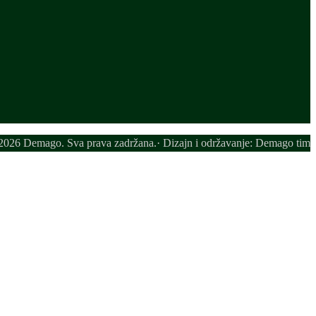
026 Demago. Sva prava zadržana.· Dizajn i održavanje: Demago tim