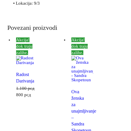
• Lokacija: 9/3
Povezani proizvodi
Akcija!
Akcija!
dok traju
dok traju
zalihe.
zalihe.
Radost
Darivanja
1.100
рсд
Ova
800
рсд
ženska
za
unajmljivanje
–
Sandra
Skopetoun