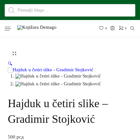
0
0
🔍
Hajduk u četiri slike –
Gradimir Stojković
500
рсд