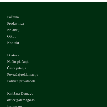
Početna
Prodavnica
Na akciji
Otkup
Kontakt
Dostava
Način plaćanja
Česta pitanja
Povraćaj/reklamacije
Politika privatnosti
Knjižara Demago
office@demago.rs
Instagram