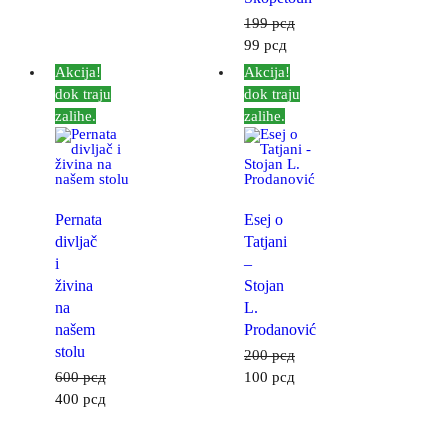
199
рсд
99
рсд
Akcija!
Akcija!
dok traju
dok traju
zalihe.
zalihe.
Pernata
Esej o
divljač
Tatjani
i
–
živina
Stojan
na
L.
našem
Prodanović
stolu
200
рсд
600
рсд
100
рсд
400
рсд