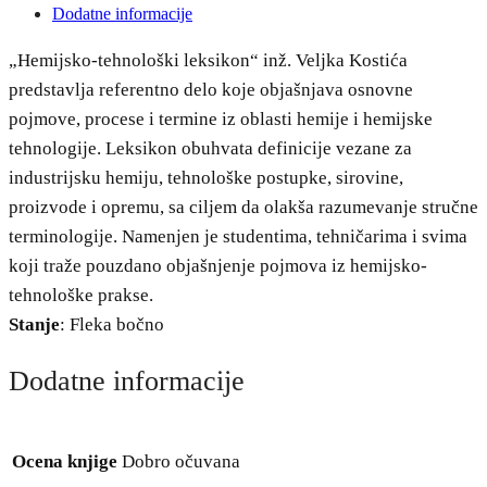
Dodatne informacije
„Hemijsko-tehnološki leksikon“ inž. Veljka Kostića
predstavlja referentno delo koje objašnjava osnovne
pojmove, procese i termine iz oblasti hemije i hemijske
tehnologije. Leksikon obuhvata definicije vezane za
industrijsku hemiju, tehnološke postupke, sirovine,
proizvode i opremu, sa ciljem da olakša razumevanje stručne
terminologije. Namenjen je studentima, tehničarima i svima
koji traže pouzdano objašnjenje pojmova iz hemijsko-
tehnološke prakse.
Stanje
: Fleka bočno
Dodatne informacije
Ocena knjige
Dobro očuvana