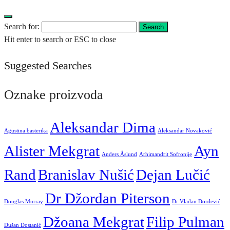
Search for:
Search
Hit enter to search or ESC to close
Suggested Searches
Oznake proizvoda
Aleksandar Dima
Agustina basterika
Aleksandar Novaković
Alister Mekgrat
Ayn
Anders Åslund
Arhimandrit Sofronije
Rand
Branislav Nušić
Dejan Lučić
Dr Džordan Piterson
Douglas Murray
Dr Vladan Đorđević
Džoana Mekgrat
Filip Pulman
Dušan Dostanić