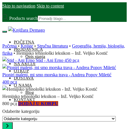
Skip to navigation
Skip to content
Products search
POČETNA
Početna
•
Knjige
•
Stručna literatura
•
Geografija, hemija, biologija,
PRODAVNICA
fizika
•
Hemijsko tehnološki leksikon – Inž. Veljko Kostić
Opis stanja
Stid - Ani Erno
450
рсд
NA AKCIJI
OTKUP
Pioniri maleni, mi smo morska trava - Andrea Popov Miletić
DOSTAVA
400
рсд
O NAMA
Blog
Hemijsko tehnološki leksikon – Inž. Veljko Kostić
KONTAKT
800
рсд
DODAJ U KORPU
Odaberite kategoriju