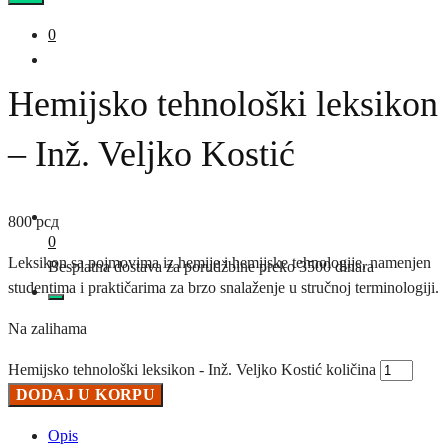
0
Hemijsko tehnološki leksikon
– Inž. Veljko Kostić
800
рсд
0
Leksikon sa pojmovima iz hemije i hemijske tehnologije, namenjen
Besplatna dostava za porudžbine preko 3500 dinara
studentima i praktičarima za brzo snalaženje u stručnoj terminologiji.
Na zalihama
Hemijsko tehnološki leksikon - Inž. Veljko Kostić količina
DODAJ U KORPU
Opis