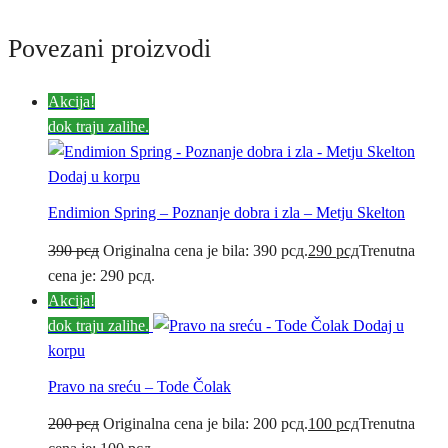
Povezani proizvodi
Akcija!
dok traju zalihe.
Dodaj u korpu
Endimion Spring – Poznanje dobra i zla – Metju Skelton
390
рсд
Originalna cena je bila: 390 рсд.
290
рсд
Trenutna
cena je: 290 рсд.
Akcija!
dok traju zalihe.
Dodaj u
korpu
Pravo na sreću – Tode Čolak
200
рсд
Originalna cena je bila: 200 рсд.
100
рсд
Trenutna