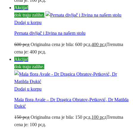
cena je: 100 рсд.
Akcija!
dok traju zalihe.
Dodaj u korpu
Pernata divljač i živina na našem stolu
600
рсд
Originalna cena je bila: 600 рсд.
400
рсд
Trenutna
cena je: 400 рсд.
Akcija!
dok traju zalihe.
Dodaj u korpu
Mala flora Avale – Dr Dragica Obratov-Petković, Dr Matilda
Đukić
150
рсд
Originalna cena je bila: 150 рсд.
100
рсд
Trenutna
cena je: 100 рсд.