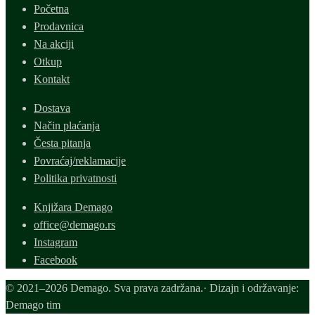
Početna
Prodavnica
Na akciji
Otkup
Kontakt
Dostava
Način plaćanja
Česta pitanja
Povraćaj/reklamacije
Politika privatnosti
Knjižara Demago
office@demago.rs
Instagram
Facebook
© 2021–2026 Demago. Sva prava zadržana.· Dizajn i održavanje:
Demago tim