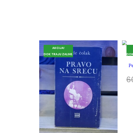
AKCIJA!
DOK TRAJU ZALIHE.
DOK
Pe
6