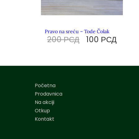
Pravo na sreću – Tode Čolak
200
РСД
100
РСД
Početna
Prodavnica
Na akciji
Otkup
Kontakt