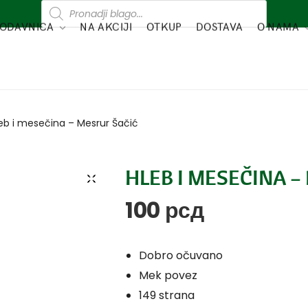
ODAVNICA
NA AKCIJI
OTKUP
DOSTAVA
O NAMA
eb i mesečina – Mesrur Šačić
HLEB I MESEČINA –
100
рсд
Dobro očuvano
Mek povez
149 strana