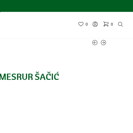
0
0
 MESRUR ŠAČIĆ