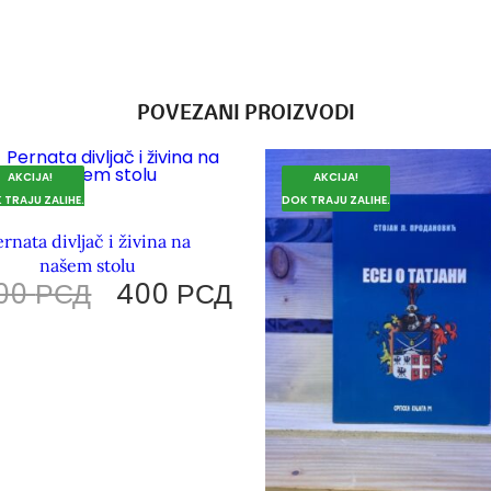
POVEZANI PROIZVODI
AKCIJA!
AKCIJA!
 TRAJU ZALIHE.
DOK TRAJU ZALIHE.
rnata divljač i živina na
našem stolu
00
РСД
400
РСД