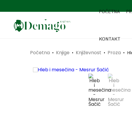
POČETNA
PR
KONTAKT
Početna
Knjige
Književnost
Proza
•
•
•
•
Hl