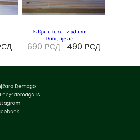
Iz Epa u film – Vladimir
Dimitrijević
РСД
690
РСД
490
РСД
njižara Demago
ffice@demago.rs
nstagram
acebook