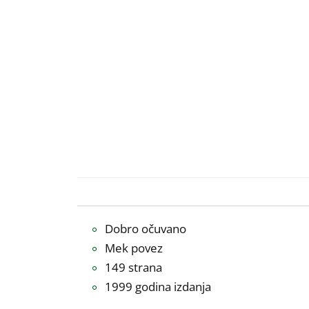
Dobro očuvano
Mek povez
149 strana
1999 godina izdanja