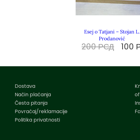
Esej o Tatjani – Stojan L.
Prodanović
200
РСД
100
Dostava
K
Način plaćanja
o
Česta pitanja
I
Povraćaj/reklamacije
F
Politika privatnosti