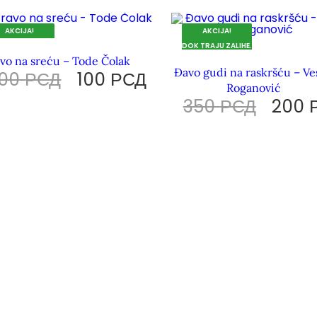
AKCIJA!
AKCIJA!
 TRAJU ZALIHE.
DOK TRAJU ZALIHE.
vo na sreću – Tode Čolak
Đavo gudi na raskršću – Ve
200
РСД
100
РСД
Roganović
350
РСД
200