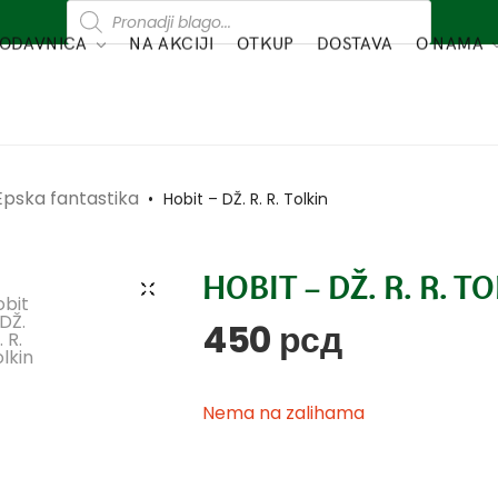
ODAVNICA
NA AKCIJI
OTKUP
DOSTAVA
O NAMA
Epska fantastika
•
Hobit – DŽ. R. R. Tolkin
HOBIT – DŽ. R. R. T
450
рсд
Nema na zalihama