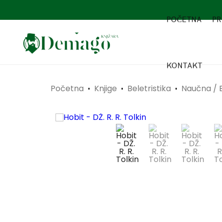
POČETNA
PR
KONTAKT
Početna
Knjige
Beletristika
Naučna / 
•
•
•