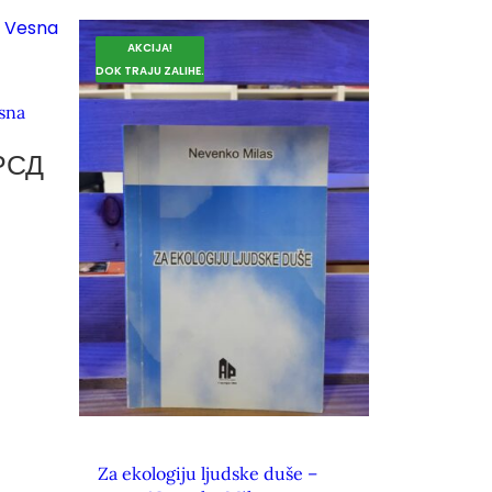
AKCIJA!
DOK TRAJU ZALIHE.
sna
РСД
Za ekologiju ljudske duše –