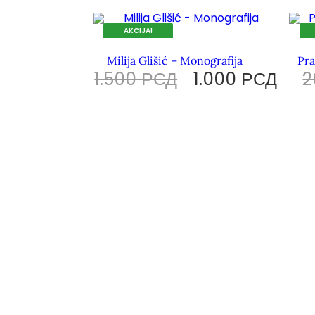
AKCIJA!
DOK TRAJU ZALIHE.
DOK
Milija Glišić – Monografija
Pra
1.500
РСД
1.000
РСД