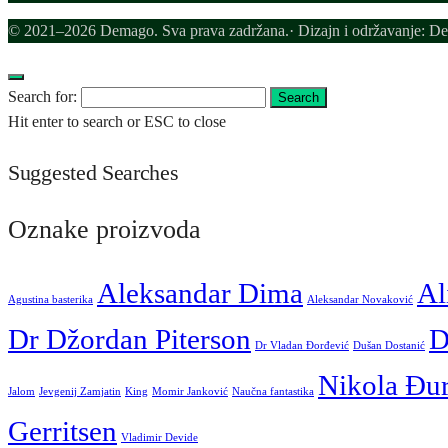
© 2021–2026 Demago. Sva prava zadržana.· Dizajn i održavanje: D
Search for:
Search
Hit enter to search or ESC to close
Suggested Searches
Oznake proizvoda
Aleksandar Dima
Al
Agustina basterika
Aleksandar Novaković
Dr Džordan Piterson
D
Dr Vladan Đorđević
Dušan Dostanić
Nikola Đu
Jalom
Jevgenij Zamjatin
King
Momir Janković
Naučna fantastika
Gerritsen
Vladimir Devide