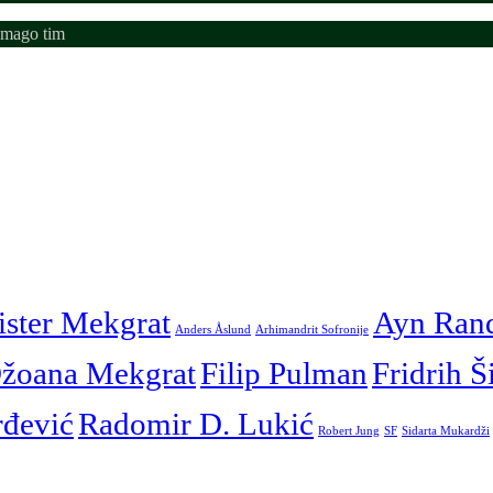
emago tim
ister Mekgrat
Ayn Ran
Anders Åslund
Arhimandrit Sofronije
žoana Mekgrat
Filip Pulman
Fridrih Š
rđević
Radomir D. Lukić
Robert Jung
SF
Sidarta Mukardži