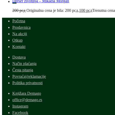
Dreser životinja – Mikaela Morgan
200
рсд
Originalna cena je bila: 200 рсд.
100
рсд
Trenutna cena
Početna
Prodavnica
Na akciji
Otkup
Kontakt
Dostava
Način plaćanja
Česta pitanja
Povraćaj/reklamacije
Politika privatnosti
Knjižara Demago
office@demago.rs
Instagram
Facebook