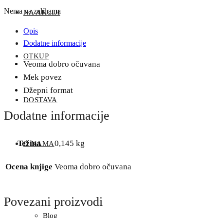
Nema na zalihama
NA AKCIJI
Opis
Dodatne informacije
OTKUP
Veoma dobro očuvana
Mek povez
Džepni format
DOSTAVA
Dodatne informacije
Težina
0,145 kg
O NAMA
Ocena knjige
Veoma dobro očuvana
Povezani proizvodi
Blog