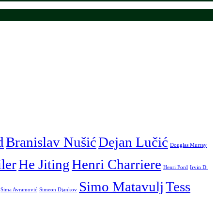
d
Branislav Nušić
Dejan Lučić
Douglas Murray
iler
He Jiting
Henri Charriere
Henri Ford
Irvin D.
Simo Matavulj
Tess
Sima Avramović
Simeon Djankov