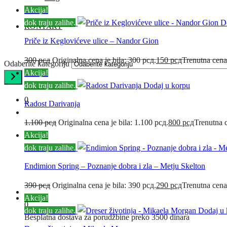
Akcija!
dok traju zalihe.
D
KONTAKT
Priče iz Keglovićeve ulice – Nandor Gion
300
рсд
Originalna cena je bila: 300 рсд.
150
рсд
Trenutna cena
Odaberite kategoriju
Akcija!
dok traju zalihe.
Dodaj u korpu
0
Radost Darivanja
1.100
рсд
Originalna cena je bila: 1.100 рсд.
800
рсд
Trenutna c
Akcija!
dok traju zalihe.
Endimion Spring – Poznanje dobra i zla – Metju Skelton
390
рсд
Originalna cena je bila: 390 рсд.
290
рсд
Trenutna cena
Akcija!
0
dok traju zalihe.
Dodaj u 
Besplatna dostava za porudžbine preko 3500 dinara