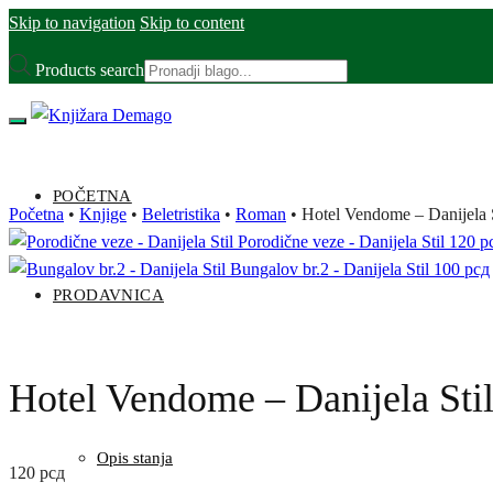
Skip to navigation
Skip to content
Products search
POČETNA
Početna
•
Knjige
•
Beletristika
•
Roman
•
Hotel Vendome – Danijela S
Porodične veze - Danijela Stil
120
р
Bungalov br.2 - Danijela Stil
100
рсд
PRODAVNICA
Hotel Vendome – Danijela Sti
Opis stanja
120
рсд