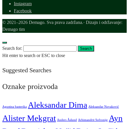
Instagram
Facebook
© 2021–2026 Demago. Sva prava zadržana.· Dizajn i održavanje:
Demago tim
Search for:
Search
Hit enter to search or ESC to close
Suggested Searches
Oznake proizvoda
Aleksandar Dima
Agustina basterika
Aleksandar Novaković
Alister Mekgrat
Ayn
Anders Åslund
Arhimandrit Sofronije