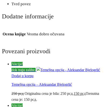
Tvrd povez
Dodatne informacije
Ocena knjige
Veoma dobro očuvana
Povezani proizvodi
Akcija!
dok traju zalihe.
Dodaj u korpu
Temeljna opcija – Aleksandar Bjelogrlić
250
рсд
Originalna cena je bila: 250 рсд.
150
рсд
Trenutna
cena je: 150 рсд.
Akcija!