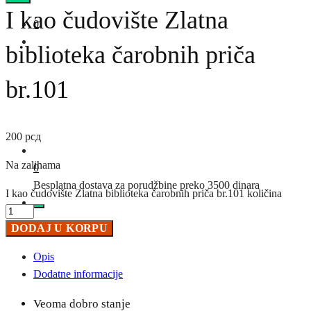
I kao čudovište Zlatna
0
biblioteka čarobnih priča
br.101
200
рсд
Na zalihama
0
Besplatna dostava za porudžbine preko 3500 dinara
I kao čudovište Zlatna biblioteka čarobnih priča br.101 količina
DODAJ U KORPU
Opis
Dodatne informacije
Veoma dobro stanje