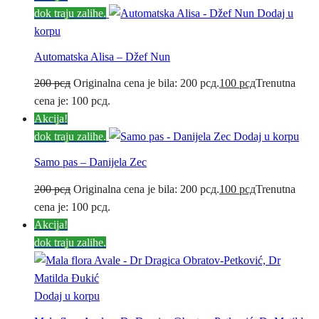
dok traju zalihe.
Dodaj u
korpu
Automatska Alisa – Džef Nun
200
рсд
Originalna cena je bila: 200 рсд.
100
рсд
Trenutna
cena je: 100 рсд.
Akcija!
dok traju zalihe.
Dodaj u korpu
Samo pas – Danijela Zec
200
рсд
Originalna cena je bila: 200 рсд.
100
рсд
Trenutna
cena je: 100 рсд.
Akcija!
dok traju zalihe.
Dodaj u korpu