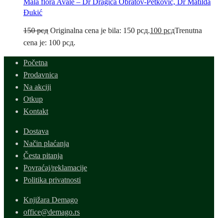
Mala flora Avale – Dr Dragica Obratov-Petković, Dr Matilda
Đukić
150
рсд
Originalna cena je bila: 150 рсд.
100
рсд
Trenutna
cena je: 100 рсд.
Početna
Prodavnica
Na akciji
Otkup
Kontakt
Dostava
Način plaćanja
Česta pitanja
Povraćaj/reklamacije
Politika privatnosti
Knjižara Demago
office@demago.rs