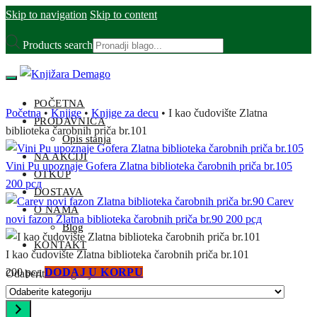
Skip to navigation
Skip to content
Products search
POČETNA
Početna
•
Knjige
•
Knjige za decu
•
I kao čudovište Zlatna
PRODAVNICA
biblioteka čarobnih priča br.101
Opis stanja
NA AKCIJI
Vini Pu upoznaje Gofera Zlatna biblioteka čarobnih priča br.105
OTKUP
200
рсд
DOSTAVA
Carev
O NAMA
novi fazon Zlatna biblioteka čarobnih priča br.90
200
рсд
Blog
KONTAKT
I kao čudovište Zlatna biblioteka čarobnih priča br.101
200
рсд
DODAJ U KORPU
Odaberite kategoriju