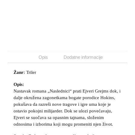
Opis
Dodatne informacije
Žanr:
Triler
Opis:
Nastavak romana „Naslednici“ prati Ejveri Grejms dok, i
dalje okružena zagonetkama bogate porodice Hokins,
pokušava da razreši nove tragove i igre uma koje je
ostavio pokojni milijarder. Dok se ulozi povećavaju,
Ejveri se suočava sa opasnim tajnama, složenim
odnosima i izborima koji mogu promeniti njen život.