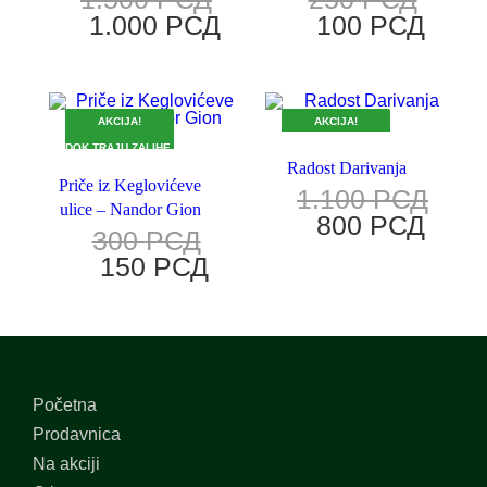
1.000
РСД
100
РСД
AKCIJA!
AKCIJA!
DOK TRAJU ZALIHE.
DOK TRAJU ZALIHE.
Radost Darivanja
Priče iz Keglovićeve
1.100
РСД
ulice – Nandor Gion
800
РСД
300
РСД
150
РСД
Početna
Prodavnica
Na akciji