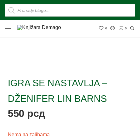
0
0
IGRA SE NASTAVLJA –
DŽENIFER LIN BARNS
550
рсд
Nema na zalihama