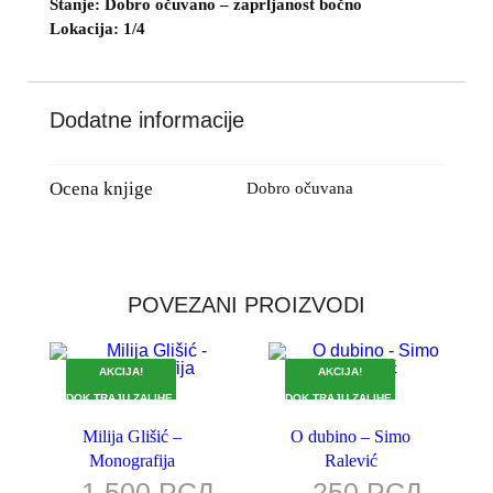
Stanje: Dobro očuvano –
zaprljanost bočno
Lokacija: 1/4
Dodatne informacije
Ocena knjige
Dobro očuvana
POVEZANI PROIZVODI
AKCIJA!
AKCIJA!
DOK TRAJU ZALIHE.
DOK TRAJU ZALIHE.
Milija Glišić –
O dubino – Simo
Monografija
Ralević
1.500
РСД
250
РСД