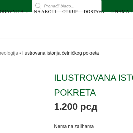
RODAVNICA
NA AKCIJI
OTKUP
DOSTAVA
O NAMA
rheologija
•
Ilustrovana istorija četničkog pokreta
ILUSTROVANA IS
POKRETA
1.200
рсд
Nema na zalihama