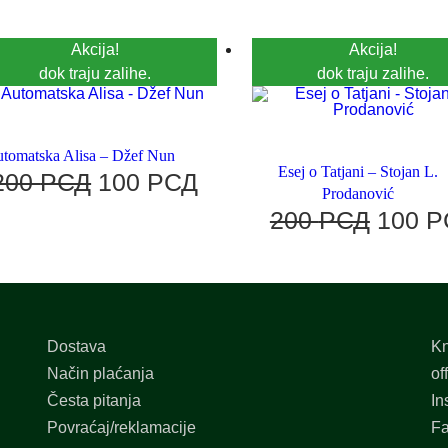
Akcija!
Akcija!
dok traju zalihe.
dok traju zalihe.
tomatska Alisa – Džef Nun
Esej o Tatjani – Stojan L.
200
РСД
100
РСД
Prodanović
200
РСД
100
Р
Dostava
Kn
Način plaćanja
of
Česta pitanja
In
Povraćaj/reklamacije
F