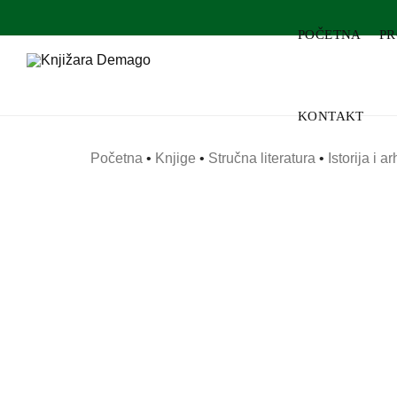
POČETNA
P
KONTAKT
Početna
•
Knjige
•
Stručna literatura
•
Istorija i a