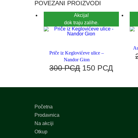
POVEZANI PROIZVODI
Akcija!
dok traju zalihe.
Au
Priče iz Keglovićeve ulice –
Nandor Gion
300
РСД
150
РСД
Početna
Prodavnica
Na akciji
Otkup