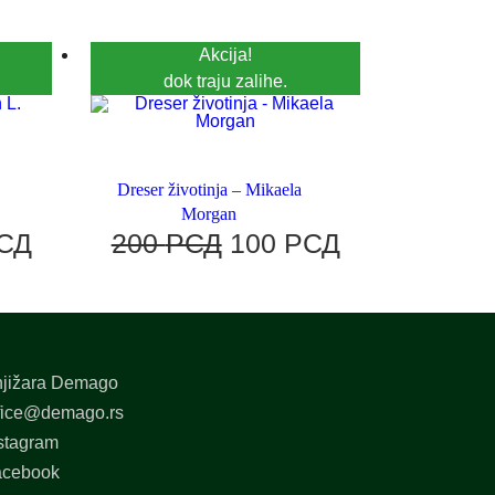
Akcija!
dok traju zalihe.
Dreser životinja – Mikaela
Morgan
СД
200
РСД
100
РСД
jižara Demago
fice@demago.rs
stagram
acebook