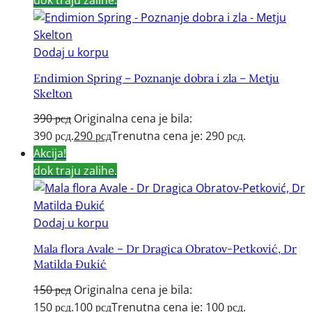
Dodaj u korpu
Endimion Spring – Poznanje dobra i zla – Metju
Skelton
390
рсд
Originalna cena je bila:
390 рсд.
290
рсд
Trenutna cena je: 290 рсд.
Akcija!
dok traju zalihe.
Dodaj u korpu
Mala flora Avale – Dr Dragica Obratov-Petković, Dr
Matilda Đukić
150
рсд
Originalna cena je bila:
150 рсд.
100
рсд
Trenutna cena je: 100 рсд.