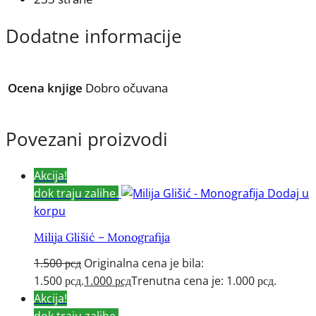
Dodatne informacije
Ocena knjige
Dobro očuvana
Povezani proizvodi
Akcija!
dok traju zalihe.
Dodaj u
korpu
Milija Glišić – Monografija
1.500
рсд
Originalna cena je bila:
1.500 рсд.
1.000
рсд
Trenutna cena je: 1.000 рсд.
Akcija!
dok traju zalihe.