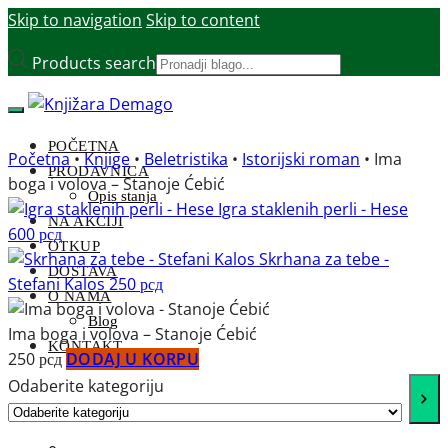
Skip to navigation
Skip to content
Products search
POČETNA
Početna
•
Knjige
•
Beletristika
•
Istorijski roman
•
Ima
PRODAVNICA
boga i volova – Stanoje Ćebić
Opis stanja
Igra staklenih perli - Hese
NA AKCIJI
600
рсд
OTKUP
Skrhana za tebe -
DOSTAVA
Stefani Kalos
250
рсд
O NAMA
Blog
Ima boga i volova – Stanoje Ćebić
KONTAKT
250
рсд
DODAJ U KORPU
Odaberite kategoriju