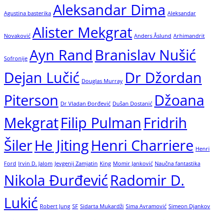
Aleksandar Dima
Agustina basterika
Aleksandar
Alister Mekgrat
Novaković
Anders Åslund
Arhimandrit
Ayn Rand
Branislav Nušić
Sofronije
Dejan Lučić
Dr Džordan
Douglas Murray
Piterson
Džoana
Dr Vladan Đorđević
Dušan Dostanić
Mekgrat
Filip Pulman
Fridrih
Šiler
He Jiting
Henri Charriere
Henri
Ford
Irvin D. Jalom
Jevgenij Zamjatin
King
Momir Janković
Naučna fantastika
Nikola Đurđević
Radomir D.
Lukić
Robert Jung
SF
Sidarta Mukardži
Sima Avramović
Simeon Djankov