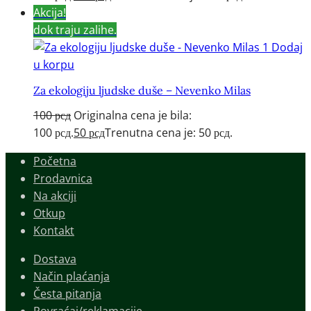
Akcija!
dok traju zalihe.
Dodaj
u korpu
Za ekologiju ljudske duše – Nevenko Milas
100
рсд
Originalna cena je bila:
100 рсд.
50
рсд
Trenutna cena je: 50 рсд.
Početna
Prodavnica
Na akciji
Otkup
Kontakt
Dostava
Način plaćanja
Česta pitanja