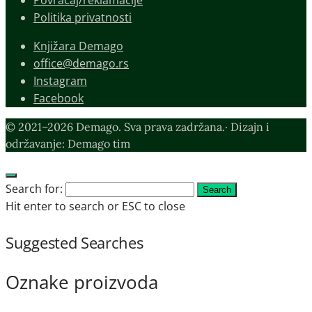
Povraćaj/reklamacije
Politika privatnosti
Knjižara Demago
office@demago.rs
Instagram
Facebook
© 2021–2026 Demago. Sva prava zadržana.· Dizajn i
održavanje: Demago tim
Search for:
Search
Hit enter to search or ESC to close
Suggested Searches
Oznake proizvoda