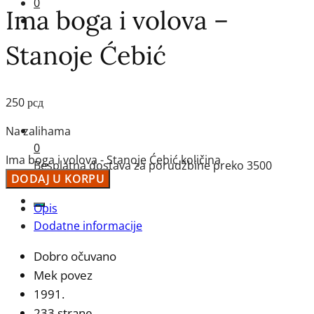
0
Ima boga i volova –
Stanoje Ćebić
250
рсд
Na zalihama
0
Ima boga i volova - Stanoje Ćebić količina
Besplatna dostava za porudžbine preko 3500
DODAJ U KORPU
dinara
Opis
Dodatne informacije
Dobro očuvano
Mek povez
1991.
233 strane