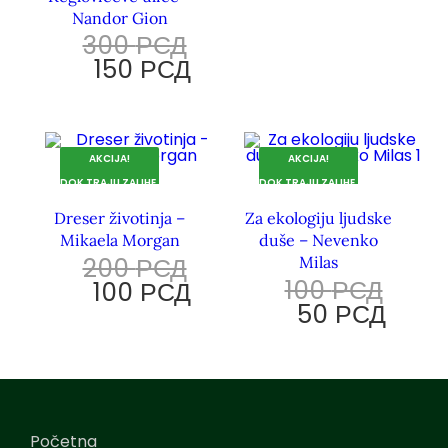
Nandor Gion
300
РСД
150
РСД
AKCIJA!
AKCIJA!
DOK TRAJU ZALIHE.
DOK TRAJU ZALIHE.
Dreser životinja –
Za ekologiju ljudske
Mikaela Morgan
duše – Nevenko
200
РСД
Milas
100
РСД
100
РСД
50
РСД
Početna