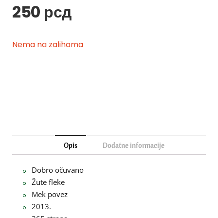
250
рсд
Nema na zalihama
Opis
Dodatne informacije
Dobro očuvano
Žute fleke
Mek povez
2013.