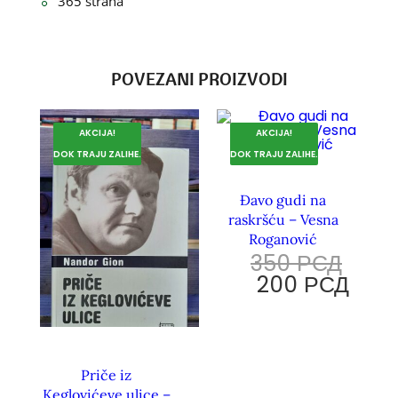
365 strana
POVEZANI PROIZVODI
AKCIJA!
AKCIJA!
DOK TRAJU ZALIHE.
DOK TRAJU ZALIHE.
Đavo gudi na
raskršću – Vesna
Roganović
350
РСД
200
РСД
Priče iz
Keglovićeve ulice –