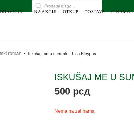
RODAVNICA
NA AKCIJI
OTKUP
DOSTAVA
O NAMA
otski roman
•
Iskušaj me u sumrak – Lisa Kleypas
ISKUŠAJ ME U SU
500
рсд
Nema na zalihama