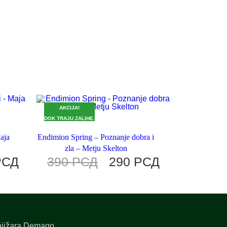
AKCIJA!
DOK TRAJU ZALIHE.
Maja
Endimion Spring – Poznanje dobra i
zla – Metju Skelton
РСД
390
РСД
290
РСД
jižara Demago