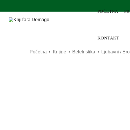
POČETNA
P
KONTAKT
Početna
Knjige
Beletristika
Ljubavni / Er
•
•
•