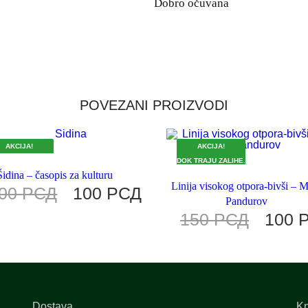
Dobro očuvana
POVEZANI PROIZVODI
AKCIJA!
AKCIJA!
 TRAJU ZALIHE.
DOK TRAJU ZALIHE.
Šidina – časopis za kulturu
Linija visokog otpora-bivši – 
00
РСД
100
РСД
Pandurov
150
РСД
100
Dostava
Kn