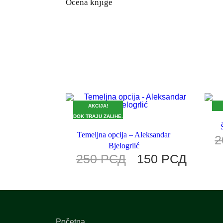
Ocena knjige
AKCIJA!
DOK TRAJU ZALIHE.
DOK
Temeljna opcija – Aleksandar
2
Bjelogrlić
250
РСД
150
РСД
Početna