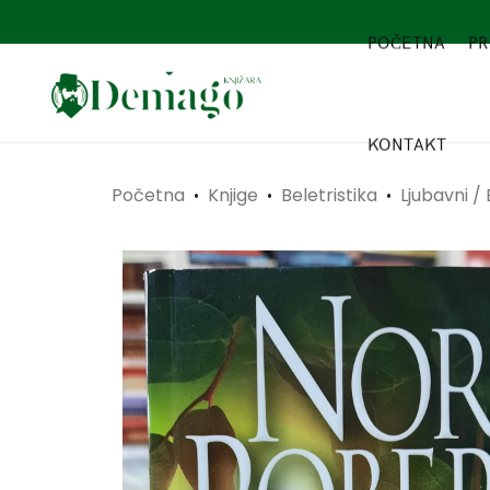
POČETNA
PR
KONTAKT
Početna
Knjige
Beletristika
Ljubavni /
•
•
•