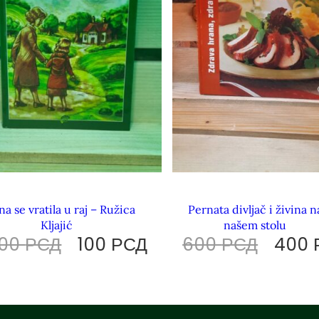
na se vratila u raj – Ružica
Pernata divljač i živina n
Kljajić
našem stolu
200
РСД
100
РСД
600
РСД
400