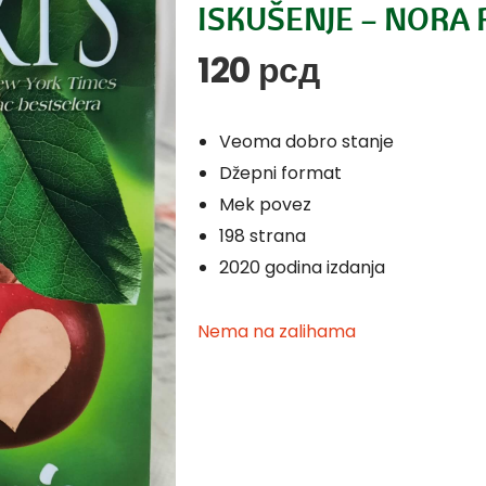
ISKUŠENJE – NORA
120
рсд
Veoma dobro stanje
Džepni format
Mek povez
198 strana
2020 godina izdanja
Nema na zalihama