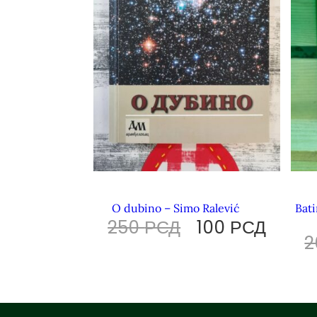
O dubino – Simo Ralević
Bati
250
РСД
100
РСД