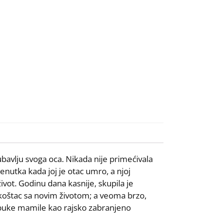
bavlju svoga oca. Nikada nije primećivala
renutka kada joj je otac umro, a njoj
ivot. Godinu dana kasnije, skupila je
 ukoštac sa novim životom; a veoma brzo,
jabuke mamile kao rajsko zabranjeno