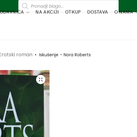
ODAVNICA
NA AKCIJI
OTKUP
DOSTAVA
O NAMA
 Erotski roman
•
Iskušenje – Nora Roberts