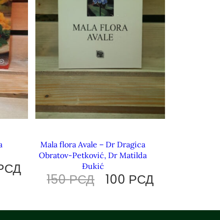
a
Mala flora Avale – Dr Dragica
Obratov-Petković, Dr Matilda
РСД
Đukić
150
РСД
100
РСД