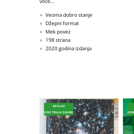
voće…
Veoma dobro stanje
Džepni format
Mek povez
198 strana
2020 godina izdanja
AKCIJA!
DOK TRAJU ZALIHE.
DOK