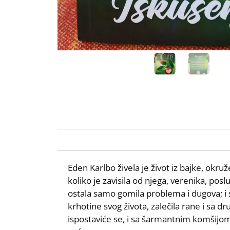
Eden Karlbo živela je život iz bajke, okr
koliko je zavisila od njega, verenika, pos
ostala samo gomila problema i dugova; i sl
krhotine svog života, zalečila rane i sa
ispostaviće se, i sa šarmantnim komšijom