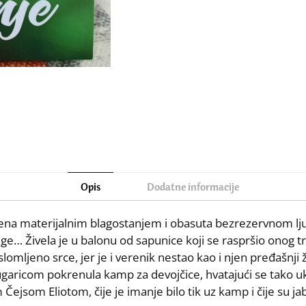
Opis
Dodatne informacije
užena materijalnim blagostanjem i obasuta bezrezervnom lju
luge… Živela je u balonu od sapunice koji se raspršio onog t
omljeno srce, jer je i verenik nestao kao i njen pređašnji ž
 drugaricom pokrenula kamp za devojčice, hvatajući se tako
 Čejsom Eliotom, čije je imanje bilo tik uz kamp i čije su 