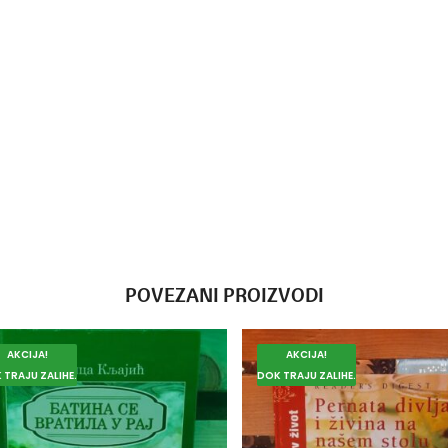
POVEZANI PROIZVODI
AKCIJA!
AKCIJA!
 TRAJU ZALIHE.
DOK TRAJU ZALIHE.