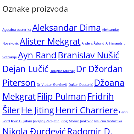
Oznake proizvoda
Aleksandar Dima
Agustina basterika
Aleksandar
Alister Mekgrat
Novaković
Anders Åslund
Arhimandrit
Ayn Rand
Branislav Nušić
Sofronije
Dejan Lučić
Dr Džordan
Douglas Murray
Piterson
Džoana
Dr Vladan Đorđević
Dušan Dostanić
Mekgrat
Filip Pulman
Fridrih
Šiler
He Jiting
Henri Charriere
Henri
Ford
Irvin D. Jalom
Jevgenij Zamjatin
King
Momir Janković
Naučna fantastika
Nikola Đurđević
Radomir D.