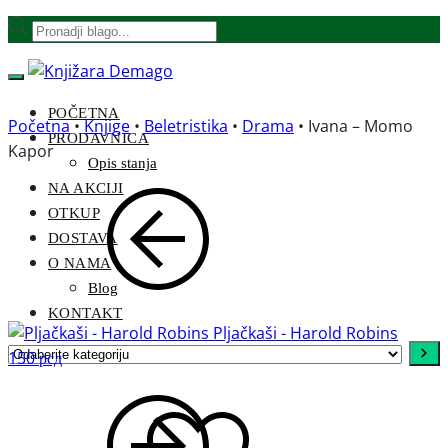
Skip
Skip
Products
to
to
search
navigation
content
POČETNA
Početna
•
Knjige
•
Beletristika
•
Drama
•
Ivana – Momo
PRODAVNICA
Kapor
Opis stanja
NA AKCIJI
OTKUP
DOSTAVA
O NAMA
Blog
KONTAKT
Pljačkaši - Harold Robins
Odaberite
150
рсд
kategoriju