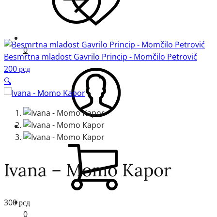
0
Besmrtna mladost Gavrilo Princip - Momčilo Petrović
200
рсд
🔍
Ivana – Momo Kapor
300
рсд
0