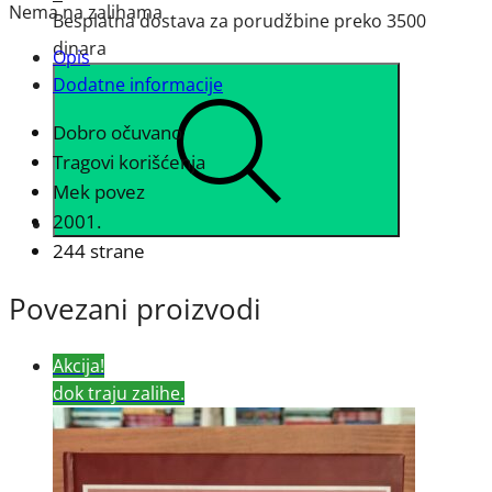
Nema na zalihama
Besplatna dostava za porudžbine preko 3500
dinara
Opis
Dodatne informacije
Dobro očuvano
Tragovi korišćenja
Mek povez
2001.
244 strane
Povezani proizvodi
Akcija!
dok traju zalihe.