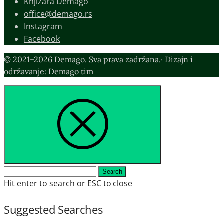
Knjižara Demago
office@demago.rs
Instagram
Facebook
© 2021–2026 Demago. Sva prava zadržana.· Dizajn i
održavanje: Demago tim
Search
Search
for:
Hit enter to search or ESC to close
Suggested Searches