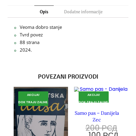
Opis
Dodatne informacije
Veoma dobro stanje
Tvrd povez
88 strana
2024.
POVEZANI PROIZVODI
AKCIJA!
AKCIJA!
DOK TRAJU ZALIHE.
DOK TRAJU ZALIHE.
Samo pas – Danijela
Zec
200
РСД
100
РСД