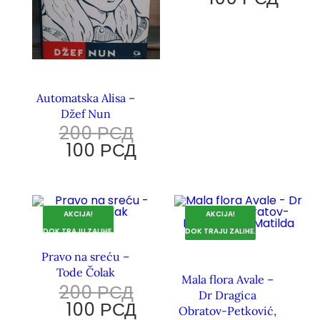
Automatska Alisa –
Džef Nun
200
РСД
100
РСД
AKCIJA!
AKCIJA!
DOK TRAJU ZALIHE.
DOK TRAJU ZALIHE.
Pravo na sreću –
Tode Čolak
Mala flora Avale –
200
РСД
Dr Dragica
100
РСД
Obratov-Petković,