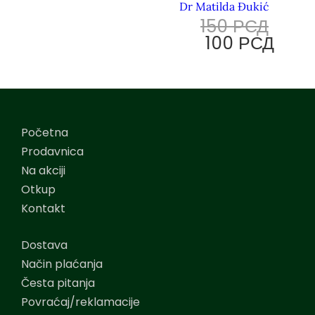
Dr Matilda Đukić
150
РСД
100
РСД
Početna
Prodavnica
Na akciji
Otkup
Kontakt
Dostava
Način plaćanja
Česta pitanja
Povraćaj/reklamacije