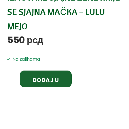
SE SJAJNA MAČKA – LULU
MEJO
550
рсд
Na zalihama
DODAJ U
KORPU