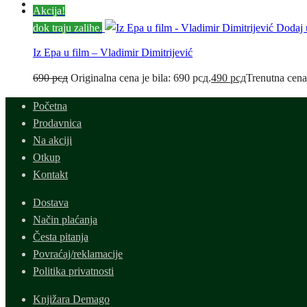
Akcija!
dok traju zalihe.
Dodaj 
Iz Epa u film – Vladimir Dimitrijević
690
рсд
Originalna cena je bila: 690 рсд.
490
рсд
Trenutna cena
Početna
Prodavnica
Na akciji
Otkup
Kontakt
Dostava
Način plaćanja
Česta pitanja
Povraćaj/reklamacije
Politika privatnosti
Knjižara Demago