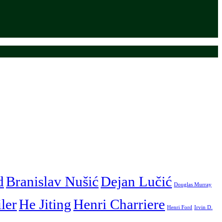
d
Branislav Nušić
Dejan Lučić
Douglas Murray
iler
He Jiting
Henri Charriere
Henri Ford
Irvin D.