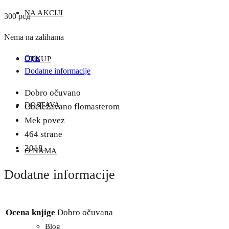
NA AKCIJI
300
рсд
Nema na zalihama
Opis
OTKUP
Dodatne informacije
Dobro očuvano
DOSTAVA
Obeležavano flomasterom
Mek povez
464 strane
2018.
O NAMA
Dodatne informacije
Ocena knjige
Dobro očuvana
Blog