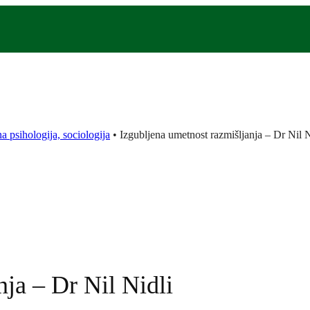
na psihologija, sociologija
•
Izgubljena umetnost razmišljanja – Dr Nil N
nja – Dr Nil Nidli