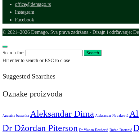
office@demago.rs
Instagram
Facebook
© 2021–2026 Demago. Sva prava zadržana.· Dizajn i održavanje: D
Search for:
Search
Hit enter to search or ESC to close
Suggested Searches
Oznake proizvoda
Aleksandar Dima
Al
Agustina basterika
Aleksandar Novaković
Dr Džordan Piterson
D
Dr Vladan Đorđević
Dušan Dostanić