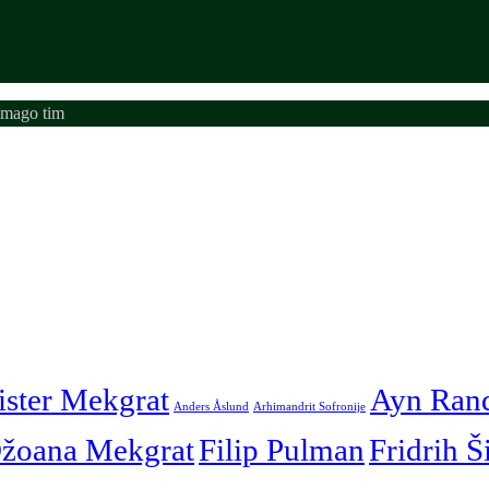
emago tim
ister Mekgrat
Ayn Ran
Anders Åslund
Arhimandrit Sofronije
žoana Mekgrat
Filip Pulman
Fridrih Š