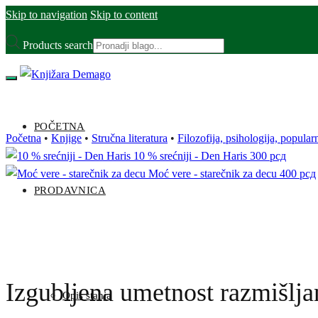
Skip to navigation
Skip to content
Products search
POČETNA
Početna
•
Knjige
•
Stručna literatura
•
Filozofija, psihologija, popular
10 % srećniji - Den Haris
300
рсд
Moć vere - starečnik za decu
400
рсд
PRODAVNICA
Izgubljena umetnost razmišlja
Opis stanja