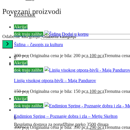
Povezani proizvodi
KONTAKT
Akcija!
dok traju zalihe.
Dodaj u korpu
Odaberite kategoriju
Šidina – časopis za kulturu
200
рсд
Originalna cena je bila: 200 рсд.
100
рсд
Trenutna cena
0
Akcija!
dok traju zalihe.
Linija visokog otpora-bivši – Maja Pandurov
150
рсд
Originalna cena je bila: 150 рсд.
100
рсд
Trenutna cena
Akcija!
dok traju zalihe.
Endimion Spring – Poznanje dobra i zla – Metju Skelton
0
Besplatna dostava za porudžbine preko 3500 dinara
390
рсд
Originalna cena je bila: 390 рсд.
290
рсд
Trenutna cena