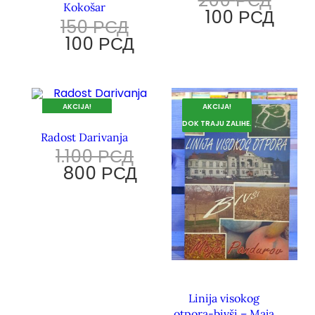
200
РСД
Kokošar
100
РСД
150
РСД
100
РСД
AKCIJA!
AKCIJA!
DOK TRAJU ZALIHE.
DOK TRAJU ZALIHE.
Radost Darivanja
1.100
РСД
800
РСД
Linija visokog
otpora-bivši – Maja