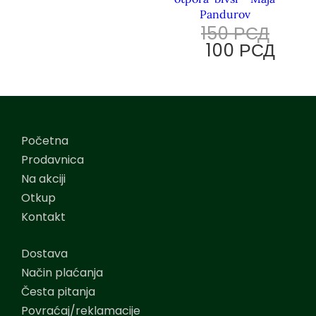
Pandurov
150
РСД
100
РСД
Početna
Prodavnica
Na akciji
Otkup
Kontakt
Dostava
Način plaćanja
Česta pitanja
Povraćaj/reklamacije