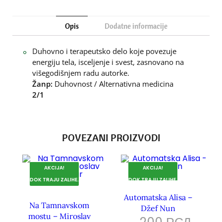
Opis
Dodatne informacije
Duhovno i terapeutsko delo koje povezuje
energiju tela, isceljenje i svest, zasnovano na
višegodišnjem radu autorke.
Žanр:
Duhovnost / Alternativna medicina
2/1
POVEZANI PROIZVODI
AKCIJA!
AKCIJA!
DOK TRAJU ZALIHE.
DOK TRAJU ZALIHE.
Automatska Alisa –
Na Tamnavskom
Džef Nun
mostu – Miroslav