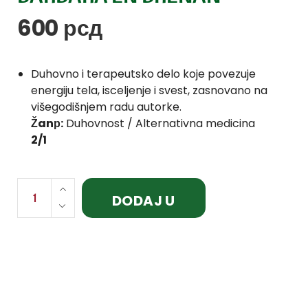
600
рсд
Duhovno i terapeutsko delo koje povezuje
energiju tela, isceljenje i svest, zasnovano na
višegodišnjem radu autorke.
Žanр:
Duhovnost / Alternativna medicina
2/1
DODAJ U
KORPU