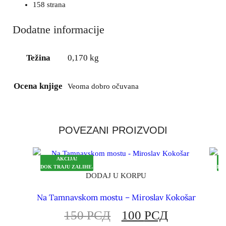
158 strana
Dodatne informacije
Težina
0,170 kg
Ocena knjige
Veoma dobro očuvana
POVEZANI PROIZVODI
AKCIJA!
DOK TRAJU ZALIHE.
DO
DODAJ U KORPU
Na Tamnavskom mostu – Miroslav Kokošar
150
РСД
100
РСД