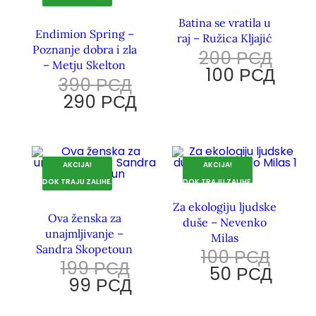
Batina se vratila u
Endimion Spring –
raj – Ružica Kljajić
Poznanje dobra i zla
200
РСД
– Metju Skelton
100
РСД
390
РСД
290
РСД
AKCIJA!
AKCIJA!
DOK TRAJU ZALIHE.
DOK TRAJU ZALIHE.
Za ekologiju ljudske
Ova ženska za
duše – Nevenko
unajmljivanje –
Milas
Sandra Skopetoun
100
РСД
199
РСД
50
РСД
99
РСД