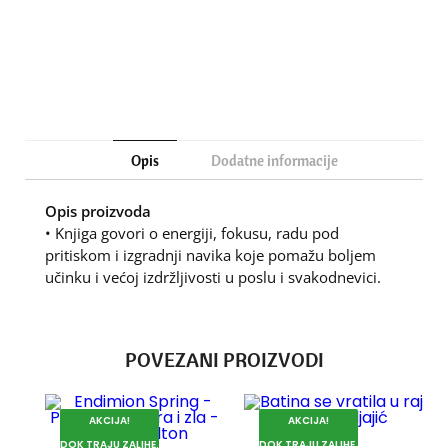
KORPU
Opis
Dodatne informacije
Opis proizvoda
• Knjiga govori o energiji, fokusu, radu pod
pritiskom i izgradnji navika koje pomažu boljem
učinku i većoj izdržljivosti u poslu i svakodnevici.
POVEZANI PROIZVODI
AKCIJA!
AKCIJA!
DOK TRAJU ZALIHE.
DOK TRAJU ZALIHE.