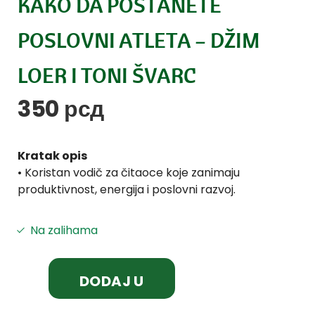
KAKO DA POSTANETE
POSLOVNI ATLETA – DŽIM
LOER I TONI ŠVARC
350
рсд
Kratak opis
• Koristan vodič za čitaoce koje zanimaju
produktivnost, energija i poslovni razvoj.
Na zalihama
DODAJ U