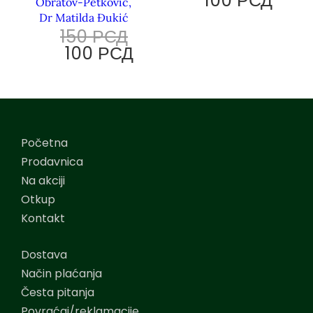
100
РСД
Obratov-Petković,
Dr Matilda Đukić
150
РСД
100
РСД
Početna
Prodavnica
Na akciji
Otkup
Kontakt
Dostava
Način plaćanja
Česta pitanja
Povraćaj/reklamacije