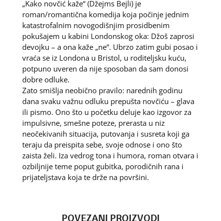
„Kako novčić kaže“ (Džejms Bejli) je
roman/romantična komedija koja počinje jednim
katastrofalnim novogodišnjim prosidbenim
pokušajem u kabini Londonskog oka: Džoš zaprosi
devojku – a ona kaže „ne“. Ubrzo zatim gubi posao i
vraća se iz Londona u Bristol, u roditeljsku kuću,
potpuno uveren da nije sposoban da sam donosi
dobre odluke.
Zato smišlja neobično pravilo: narednih godinu
dana svaku važnu odluku prepušta novčiću – glava
ili pismo. Ono što u početku deluje kao izgovor za
impulsivne, smešne poteze, prerasta u niz
neočekivanih situacija, putovanja i susreta koji ga
teraju da preispita sebe, svoje odnose i ono što
zaista želi. Iza vedrog tona i humora, roman otvara i
ozbiljnije teme poput gubitka, porodičnih rana i
prijateljstava koja te drže na površini.
POVEZANI PROIZVODI