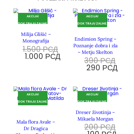
AKCIJA!
AKCIJA!
DOK TRAJU ZALIHE.
DOK TRAJU ZALIHE.
Milija Glišić –
Endimion Spring –
Monografija
Poznanje dobra i zla
1.500
РСД
– Metju Skelton
1.000
РСД
390
РСД
290
РСД
AKCIJA!
AKCIJA!
DOK TRAJU ZALIHE.
DOK TRAJU ZALIHE.
Dreser životinja –
Mikaela Morgan
Mala flora Avale –
200
РСД
Dr Dragica