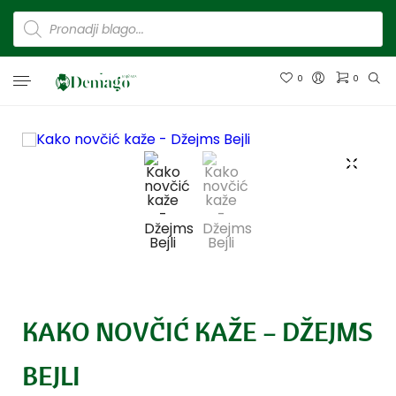
0
0
KAKO NOVČIĆ KAŽE – DŽEJMS
BEJLI