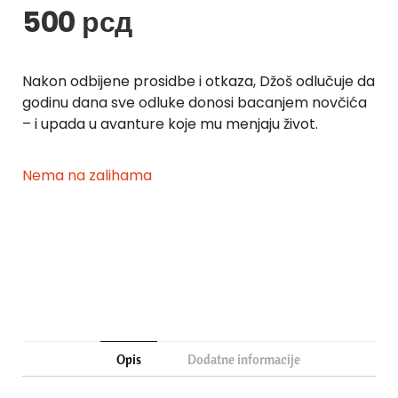
500
рсд
Nakon odbijene prosidbe i otkaza, Džoš odlučuje da
godinu dana sve odluke donosi bacanjem novčića
– i upada u avanture koje mu menjaju život.
Nema na zalihama
Opis
Dodatne informacije