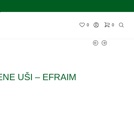
0
0
ENE UŠI – EFRAIM