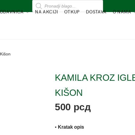
ODAVNICA
NA AKCIJI
OTKUP
DOSTAVA
O NAMA
 Kišon
KAMILA KROZ IGL
KIŠON
500
рсд
•
Kratak opis