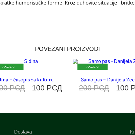
kratke humorističke forme. Kroz duhovite situacije i britk
POVEZANI PROIZVODI
AKCIJA!
AKCIJA!
 TRAJU ZALIHE.
DOK TRAJU ZALIHE.
dina – časopis za kulturu
Samo pas – Danijela Zec
00
РСД
100
РСД
200
РСД
100
Dostava
Kn