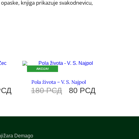
e opaske, knjiga prikazuje svakodnevicu,
AKCIJA!
DOK TRAJU ZALIHE.
Pola života – V. S. Najpol
РСД
180
РСД
80
РСД
jižara Demago