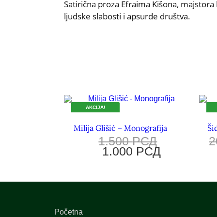
Satirična proza Efraima Kišona, majstora 
ljudske slabosti i apsurde društva.
AKCIJA!
DOK TRAJU ZALIHE.
DOK
Milija Glišić – Monografija
Ši
1.500
РСД
2
1.000
РСД
Početna