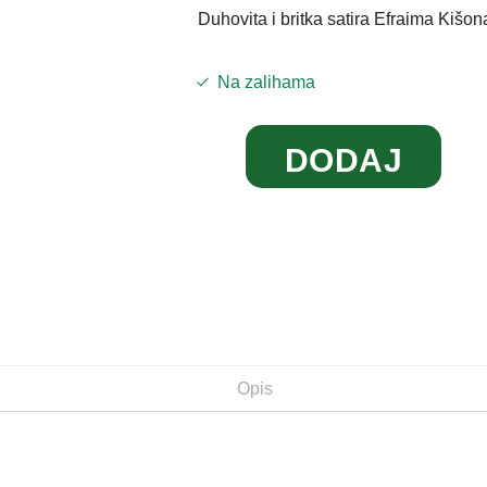
Duhovita i britka satira Efraima Kišon
Na zalihama
DODAJ
U
KORPU
Opis