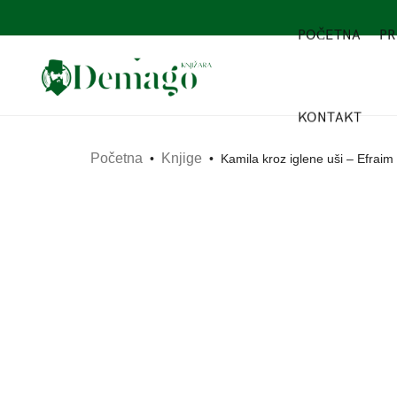
POČETNA
PR
KONTAKT
Početna
Knjige
•
•
Kamila kroz iglene uši – Efraim