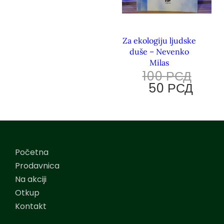
Za ekologiju ljudske
duše – Nevenko
Milas
100
РСД
50
РСД
Početna
Prodavnica
Na akciji
Otkup
Kontakt