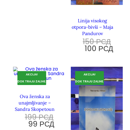
Linija visokog
otpora-bivši – Maja
Pandurov
150
РСД
100
РСД
AKCIJA!
AKCIJA!
DOK TRAJU ZALIHE.
DOK TRAJU ZALIHE.
Ova ženska za
unajmljivanje –
Sandra Skopetoun
199
РСД
99
РСД