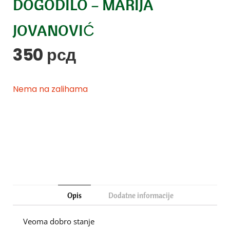
DOGODILO – MARIJA
JOVANOVIĆ
350
рсд
Nema na zalihama
Opis
Dodatne informacije
Veoma dobro stanje