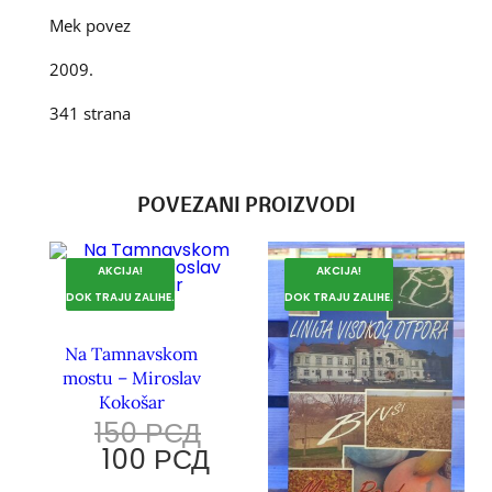
Mek povez
2009.
341 strana
POVEZANI PROIZVODI
AKCIJA!
AKCIJA!
DOK TRAJU ZALIHE.
DOK TRAJU ZALIHE.
Na Tamnavskom
mostu – Miroslav
Kokošar
150
РСД
100
РСД