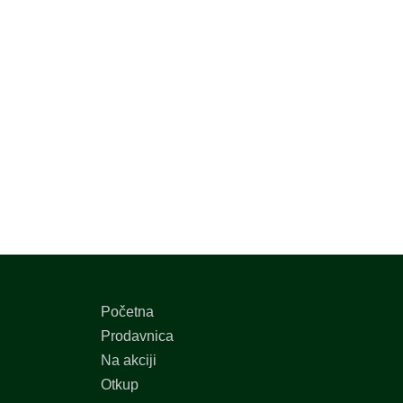
Početna
Prodavnica
Na akciji
Otkup