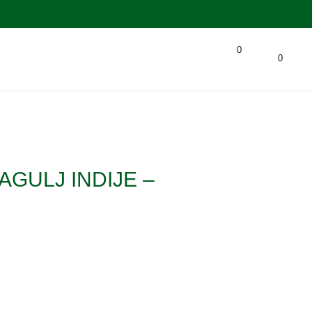
0
0
AGULJ INDIJE –