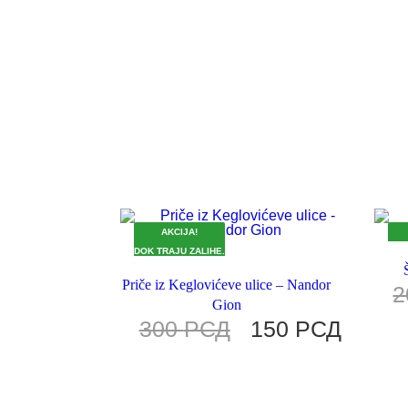
AKCIJA!
DOK TRAJU ZALIHE.
DOK
Priče iz Keglovićeve ulice – Nandor
2
Gion
300
РСД
150
РСД