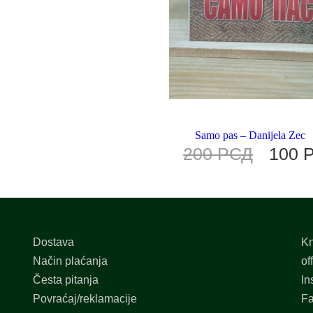
Samo pas – Danijela Zec
200
РСД
100
Dostava
Kn
Način plaćanja
of
Česta pitanja
In
Povraćaj/reklamacije
F