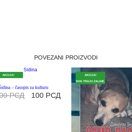
POVEZANI PROIZVODI
AKCIJA!
AKCIJA!
 TRAJU ZALIHE.
DOK TRAJU ZALIHE.
Šidina – časopis za kulturu
00
РСД
100
РСД