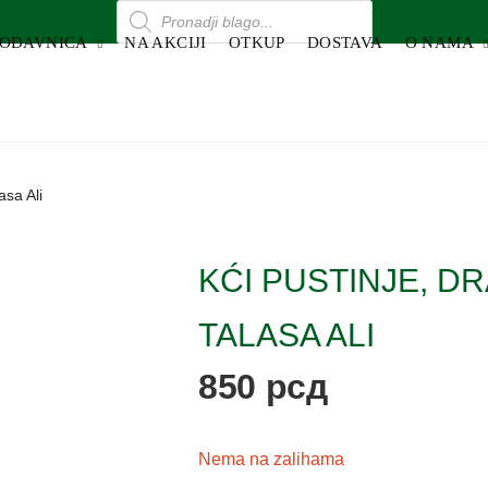
RODAVNICA
NA AKCIJI
OTKUP
DOSTAVA
O NAMA
asa Ali
KĆI PUSTINJE, DR
TALASA ALI
850
рсд
Nema na zalihama