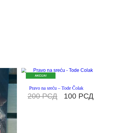
AKCIJA!
DOK TRAJU ZALIHE.
Pravo na sreću – Tode Čolak
200
РСД
100
РСД