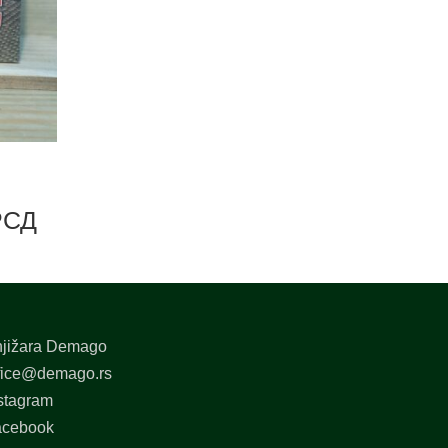
РСД
jižara Demago
fice@demago.rs
stagram
acebook