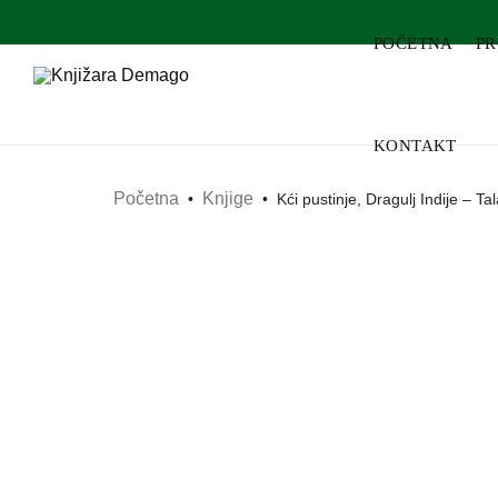
POČETNA
P
KONTAKT
Početna
Knjige
•
•
Kći pustinje, Dragulj Indije – Tal