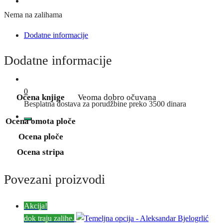
Nema na zalihama
Dodatne informacije
Dodatne informacije
0
Ocena knjige
Veoma dobro očuvana
Besplatna dostava za porudžbine preko 3500 dinara
Ocena omota ploče
Ocena ploče
Ocena stripa
Povezani proizvodi
Akcija!
dok traju zalihe.