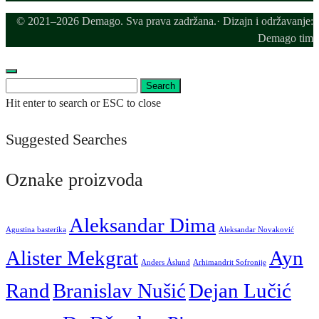
© 2021–2026 Demago. Sva prava zadržana.· Dizajn i održavanje:
Demago tim
Search
Search
for:
Hit enter to search or ESC to close
Suggested Searches
Oznake proizvoda
Aleksandar Dima
Agustina basterika
Aleksandar Novaković
Alister Mekgrat
Ayn
Anders Åslund
Arhimandrit Sofronije
Rand
Branislav Nušić
Dejan Lučić