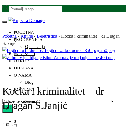
Skip
Skip
Products
to
to
search
navigation
content
POČETNA
Početna
•
Knjige
•
Beletristika
•
Kocka i kriminalitet – dr Dragan
PRODAVNICA
Š.Janjić
Opis stanja
Originalna
Trenut
Pogledi za budućnost
350
рсд
250
рсд
NA AKCIJI
cena
cena
Zaborav je ubijanje istine
400
рсд
OTKUP
je
je:
DOSTAVA
bila:
250 рс
O NAMA
350 рсд.
Blog
Kocka i kriminalitet – dr
KONTAKT
Odaberite
Dragan Š.Janjić
kategoriju
0
200
рсд