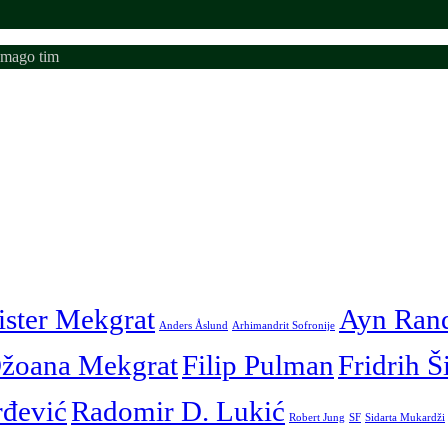
emago tim
ister Mekgrat
Ayn Ran
Anders Åslund
Arhimandrit Sofronije
žoana Mekgrat
Filip Pulman
Fridrih Š
rđević
Radomir D. Lukić
Robert Jung
SF
Sidarta Mukardži