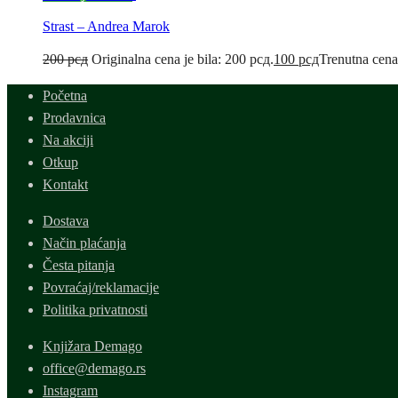
Strast – Andrea Marok
200
рсд
Originalna cena je bila: 200 рсд.
100
рсд
Trenutna cena
Početna
Prodavnica
Na akciji
Otkup
Kontakt
Dostava
Način plaćanja
Česta pitanja
Povraćaj/reklamacije
Politika privatnosti
Knjižara Demago
office@demago.rs
Instagram