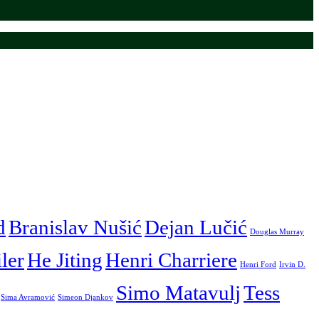
d
Branislav Nušić
Dejan Lučić
Douglas Murray
iler
He Jiting
Henri Charriere
Henri Ford
Irvin D.
Simo Matavulj
Tess
Sima Avramović
Simeon Djankov