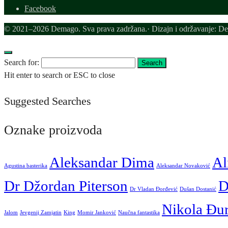
Facebook
© 2021–2026 Demago. Sva prava zadržana.· Dizajn i održavanje: D
Search for:
Search
Hit enter to search or ESC to close
Suggested Searches
Oznake proizvoda
Aleksandar Dima
Al
Agustina basterika
Aleksandar Novaković
Dr Džordan Piterson
D
Dr Vladan Đorđević
Dušan Dostanić
Nikola Đu
Jalom
Jevgenij Zamjatin
King
Momir Janković
Naučna fantastika