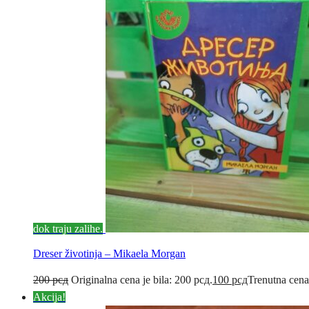
dok traju zalihe.
Dreser životinja – Mikaela Morgan
200
рсд
Originalna cena je bila: 200 рсд.
100
рсд
Trenutna cena
Akcija!