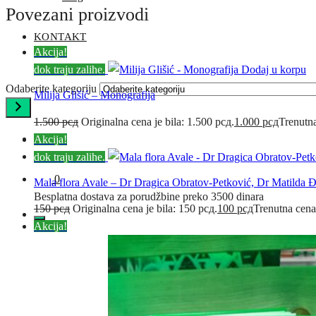
Povezani proizvodi
KONTAKT
Akcija!
dok traju zalihe.
Dodaj u korpu
Odaberite kategoriju
Milija Glišić – Monografija
1.500
рсд
Originalna cena je bila: 1.500 рсд.
1.000
рсд
Trenutna
0
Akcija!
dok traju zalihe.
0
Mala flora Avale – Dr Dragica Obratov-Petković, Dr Matilda 
Besplatna dostava za porudžbine preko 3500 dinara
150
рсд
Originalna cena je bila: 150 рсд.
100
рсд
Trenutna cena
Akcija!