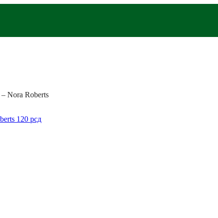
 – Nora Roberts
berts
120
рсд