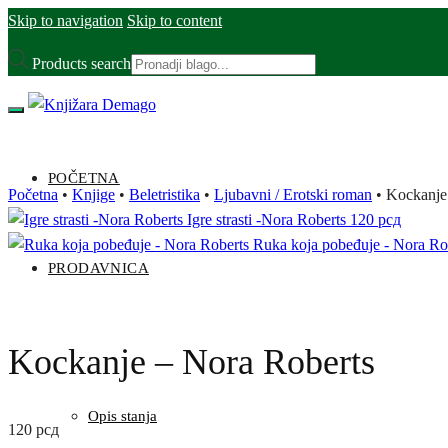
Skip to navigation
Skip to content
Products search
POČETNA
Početna
•
Knjige
•
Beletristika
•
Ljubavni / Erotski roman
•
Kockanje
Igre strasti -Nora Roberts
120
рсд
Ruka koja pobeđuje - Nora Ro
PRODAVNICA
Kockanje – Nora Roberts
Opis stanja
120
рсд