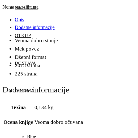
Nema na zalihama
NA AKCIJI
Opis
Dodatne informacije
OTKUP
Veoma dobro stanje
Mek povez
Džepni format
DOSTAVA
2015 strana
225 strana
Dodatne informacije
O NAMA
Težina
0,134 kg
Ocena knjige
Veoma dobro očuvana
Blog