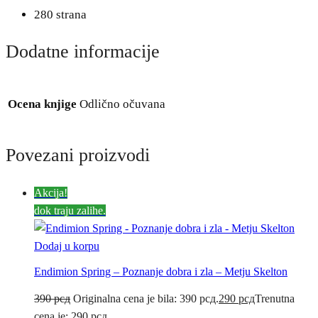
280 strana
Dodatne informacije
Ocena knjige
Odlično očuvana
Povezani proizvodi
Akcija!
dok traju zalihe.
Dodaj u korpu
Endimion Spring – Poznanje dobra i zla – Metju Skelton
390
рсд
Originalna cena je bila: 390 рсд.
290
рсд
Trenutna
cena je: 290 рсд.