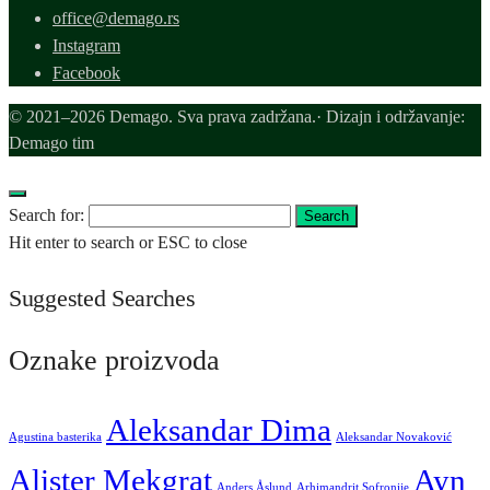
office@demago.rs
Instagram
Facebook
© 2021–2026 Demago. Sva prava zadržana.· Dizajn i održavanje:
Demago tim
Search for:
Search
Hit enter to search or ESC to close
Suggested Searches
Oznake proizvoda
Aleksandar Dima
Agustina basterika
Aleksandar Novaković
Alister Mekgrat
Ayn
Anders Åslund
Arhimandrit Sofronije