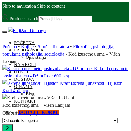
Skip to navigation
Skip to content
Products search
POČETNA
Početna
•
Knjige
•
Stručna literatura
•
Filozofija, psihologija,
PRODAVNICA
popularna psihologija, sociologija
•
Kod izuzetnog uma – Višen
Opis stanja
Lakijani
NA AKCIJI
Kako da postanete
OTKUP
poslovni atleta - Džim Loer
600
рсд
DOSTAVA
Iskrena ljubaznost - Hjuston
O NAMA
Kraft
450
рсд
Blog
KONTAKT
Kod izuzetnog uma – Višen Lakijani
500
рсд
DODAJ U KORPU
Odaberite kategoriju