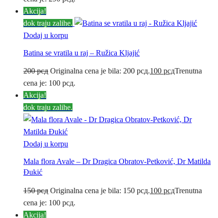
Akcija!
dok traju zalihe.
Dodaj u korpu
Batina se vratila u raj – Ružica Kljajić
200
рсд
Originalna cena je bila: 200 рсд.
100
рсд
Trenutna
cena je: 100 рсд.
Akcija!
dok traju zalihe.
Dodaj u korpu
Mala flora Avale – Dr Dragica Obratov-Petković, Dr Matilda
Đukić
150
рсд
Originalna cena je bila: 150 рсд.
100
рсд
Trenutna
cena je: 100 рсд.
Akcija!