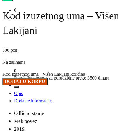
0
Kod izuzetnog uma – Višen
Lakijani
500
рсд
Na zalihama
0
Kod izuzetnog uma - Višen Lakijani količina
Besplatna dostava za porudžbine preko 3500 dinara
DODAJ U KORPU
Opis
Dodatne informacije
Odlično stanje
Mek povez
2019.