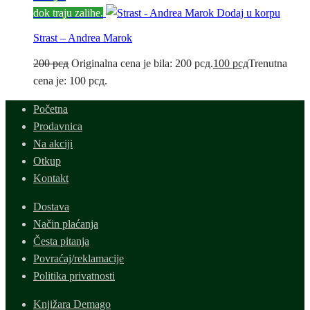
dok traju zalihe.
Dodaj u korpu
Strast – Andrea Marok
200
рсд
Originalna cena je bila: 200 рсд.
100
рсд
Trenutna
cena je: 100 рсд.
Početna
Prodavnica
Na akciji
Otkup
Kontakt
Dostava
Način plaćanja
Česta pitanja
Povraćaj/reklamacije
Politika privatnosti
Knjižara Demago