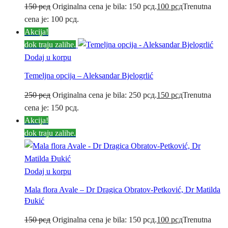
150
рсд
Originalna cena je bila: 150 рсд.
100
рсд
Trenutna
cena je: 100 рсд.
Akcija!
dok traju zalihe.
Dodaj u korpu
Temeljna opcija – Aleksandar Bjelogrlić
250
рсд
Originalna cena je bila: 250 рсд.
150
рсд
Trenutna
cena je: 150 рсд.
Akcija!
dok traju zalihe.
Dodaj u korpu
Mala flora Avale – Dr Dragica Obratov-Petković, Dr Matilda
Đukić
150
рсд
Originalna cena je bila: 150 рсд.
100
рсд
Trenutna