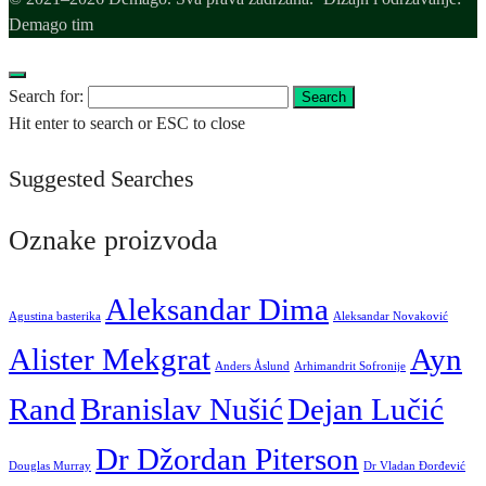
Demago tim
Search for:
Search
Hit enter to search or ESC to close
Suggested Searches
Oznake proizvoda
Aleksandar Dima
Agustina basterika
Aleksandar Novaković
Alister Mekgrat
Ayn
Anders Åslund
Arhimandrit Sofronije
Rand
Branislav Nušić
Dejan Lučić
Dr Džordan Piterson
Douglas Murray
Dr Vladan Đorđević