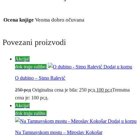
Ocena knjige
Veoma dobro očuvana
Povezani proizvodi
Akcija!
dok traju zalihe.
Dodaj u korpu
O dubino – Simo Ralević
250
рсд
Originalna cena je bila: 250 рсд.
100
рсд
Trenutna
cena je: 100 рсд.
Akcija!
dok traju zalihe.
Dodaj u korpu
Na Tamnavskom mostu – Miroslav Kokošar