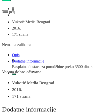
0
300
рсд
Vukotić Media Beograd
2016.
171 strana
Nema na zalihama
Opis
0
Dodatne informacije
Besplatna dostava za porudžbine preko 3500 dinara
Veoma dobro očuvana
Vukotić Media Beograd
2016.
171 strana
Dodatne informacije