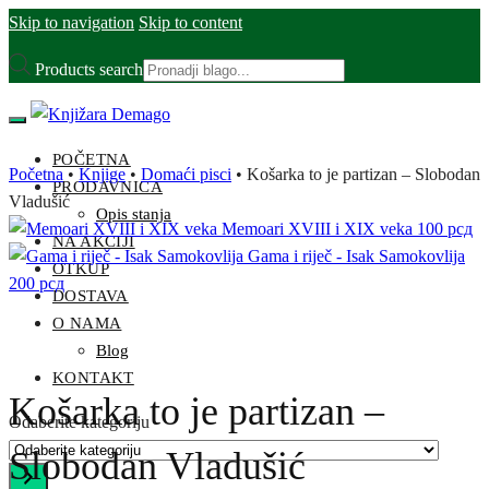
Skip to navigation
Skip to content
Products search
POČETNA
Početna
•
Knjige
•
Domaći pisci
•
Košarka to je partizan – Slobodan
PRODAVNICA
Vladušić
Opis stanja
Memoari XVIII i XIX veka
100
рсд
NA AKCIJI
Gama i riječ - Isak Samokovlija
OTKUP
200
рсд
DOSTAVA
O NAMA
Blog
KONTAKT
Košarka to je partizan –
Odaberite kategoriju
Slobodan Vladušić