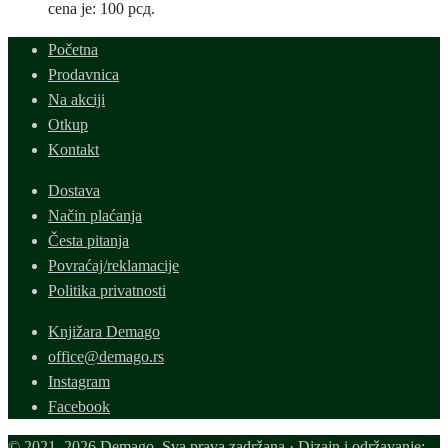
cena je: 100 рсд.
Početna
Prodavnica
Na akciji
Otkup
Kontakt
Dostava
Način plaćanja
Česta pitanja
Povraćaj/reklamacije
Politika privatnosti
Knjižara Demago
office@demago.rs
Instagram
Facebook
© 2021–2026 Demago. Sva prava zadržana.· Dizajn i održavanje: