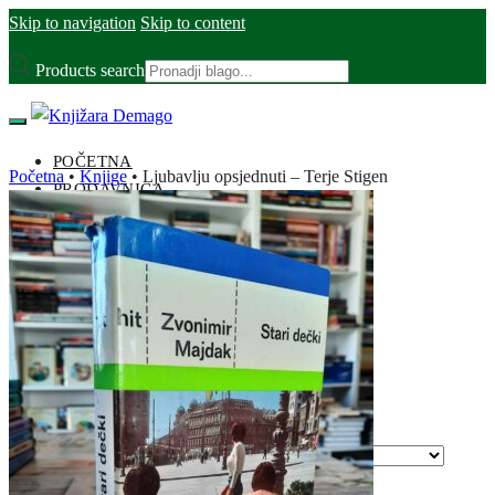
Skip to navigation
Skip to content
Products search
POČETNA
Početna
•
Knjige
•
Ljubavlju opsjednuti – Terje Stigen
PRODAVNICA
Opis stanja
NA AKCIJI
OTKUP
DOSTAVA
O NAMA
Blog
KONTAKT
Odaberite kategoriju