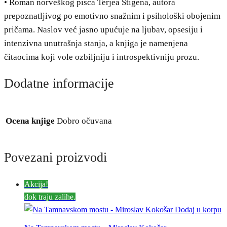
• Roman norveškog pisca Terjea Stigena, autora
prepoznatljivog po emotivno snažnim i psihološki obojenim
pričama. Naslov već jasno upućuje na ljubav, opsesiju i
intenzivna unutrašnja stanja, a knjiga je namenjena
čitaocima koji vole ozbiljniju i introspektivniju prozu.
Dodatne informacije
Ocena knjige
Dobro očuvana
Povezani proizvodi
Akcija!
dok traju zalihe.
Dodaj u korpu