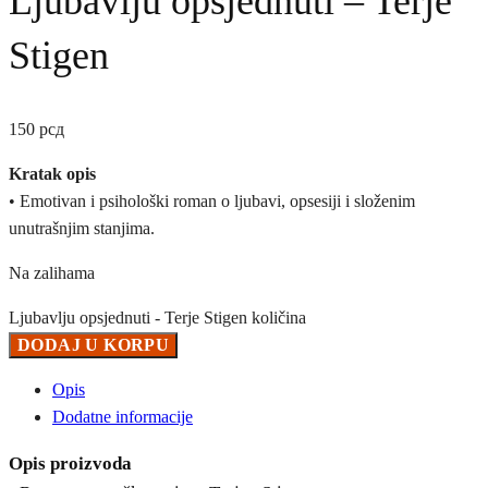
Ljubavlju opsjednuti – Terje
Stigen
150
рсд
Kratak opis
• Emotivan i psihološki roman o ljubavi, opsesiji i složenim
unutrašnjim stanjima.
Na zalihama
Ljubavlju opsjednuti - Terje Stigen količina
DODAJ U KORPU
Opis
Dodatne informacije
Opis proizvoda