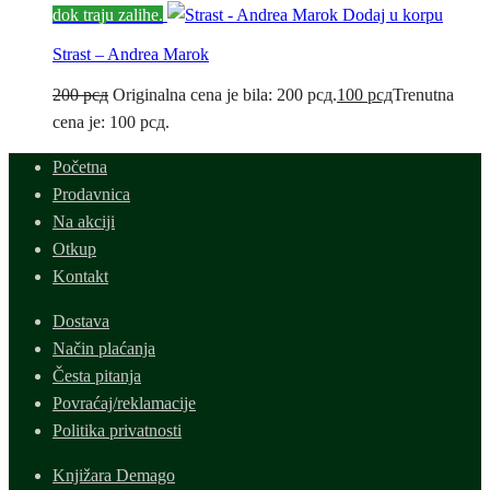
dok traju zalihe.
Dodaj u korpu
Strast – Andrea Marok
200
рсд
Originalna cena je bila: 200 рсд.
100
рсд
Trenutna
cena je: 100 рсд.
Početna
Prodavnica
Na akciji
Otkup
Kontakt
Dostava
Način plaćanja
Česta pitanja
Povraćaj/reklamacije
Politika privatnosti
Knjižara Demago