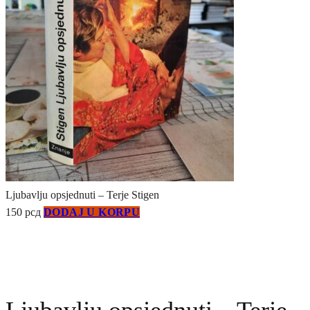
Ljubavlju opsjednuti – Terje Stigen
150
рсд
DODAJ U KORPU