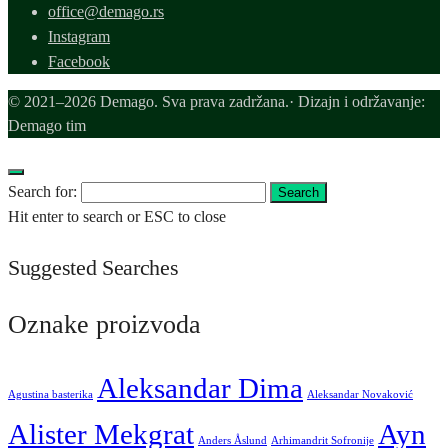
office@demago.rs
Instagram
Facebook
© 2021–2026 Demago. Sva prava zadržana.· Dizajn i održavanje:
Demago tim
Search for:
Search
Hit enter to search or ESC to close
Suggested Searches
Oznake proizvoda
Aleksandar Dima
Agustina basterika
Aleksandar Novaković
Alister Mekgrat
Ayn
Anders Åslund
Arhimandrit Sofronije