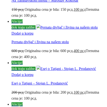
Na Tamnavskom mostu – Miroslav Kokošar
150
рсд
Originalna cena je bila: 150 рсд.
100
рсд
Trenutna
cena je: 100 рсд.
Akcija!
dok traju zalihe.
Dodaj u korpu
Pernata divljač i živina na našem stolu
600
рсд
Originalna cena je bila: 600 рсд.
400
рсд
Trenutna
cena je: 400 рсд.
Akcija!
dok traju zalihe.
Dodaj u korpu
Esej o Tatjani – Stojan L. Prodanović
200
рсд
Originalna cena je bila: 200 рсд.
100
рсд
Trenutna
cena je: 100 рсд.
Akcija!