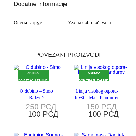
Dodatne informacije
Ocena knjige
Veoma dobro očuvana
POVEZANI PROIZVODI
AKCIJA!
AKCIJA!
DOK TRAJU ZALIHE.
DOK TRAJU ZALIHE.
O dubino – Simo
Linija visokog otpora-
Ralević
bivši – Maja Pandurov
250
РСД
150
РСД
100
РСД
100
РСД