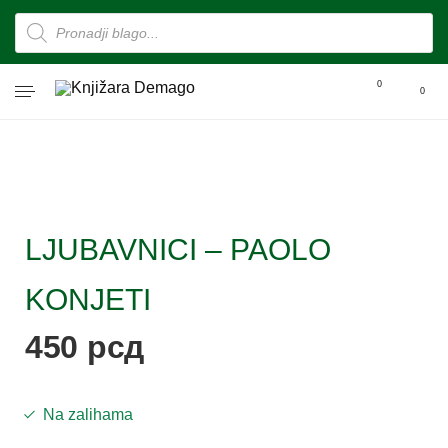
0
0
LJUBAVNICI – PAOLO
KONJETI
450
рсд
Na zalihama