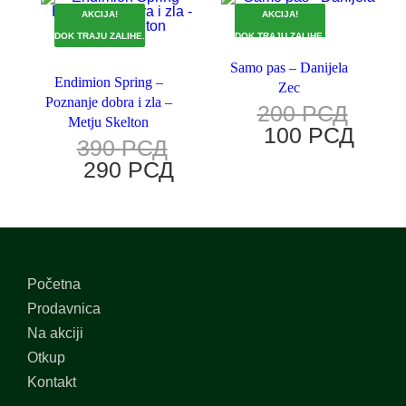
AKCIJA!
AKCIJA!
DOK TRAJU ZALIHE.
DOK TRAJU ZALIHE.
Samo pas – Danijela
Endimion Spring –
Zec
Poznanje dobra i zla –
200
РСД
Metju Skelton
100
РСД
390
РСД
290
РСД
Početna
Prodavnica
Na akciji
Otkup
Kontakt