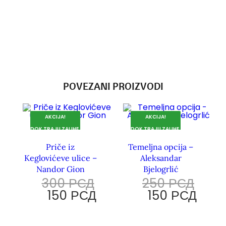
POVEZANI PROIZVODI
AKCIJA!
AKCIJA!
DOK TRAJU ZALIHE.
DOK TRAJU ZALIHE.
Priče iz
Temeljna opcija –
Keglovićeve ulice –
Aleksandar
Nandor Gion
Bjelogrlić
300
РСД
250
РСД
150
РСД
150
РСД