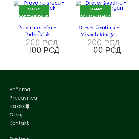
AKCIJA!
AKCIJA!
DOK TRAJU ZALIHE.
DOK TRAJU ZALIHE.
Pravo na sreću –
Dreser životinja –
Tode Čolak
Mikaela Morgan
200
РСД
200
РСД
100
РСД
100
РСД
Početna
Prodavnica
Na akciji
Otkup
Kontakt