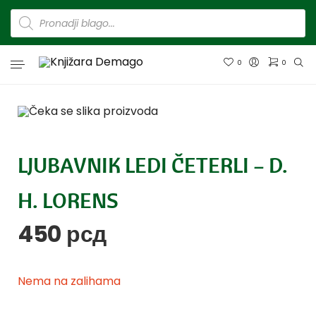
0
0
LJUBAVNIK LEDI ČETERLI – D.
H. LORENS
450
рсд
Nema na zalihama