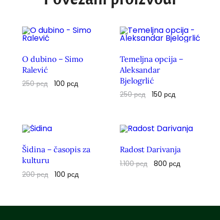
O dubino – Simo
Temeljna opcija –
Ralević
Aleksandar
Bjelogrlić
250
рсд
100
рсд
250
рсд
150
рсд
Šidina – časopis za
Radost Darivanja
kulturu
1.100
рсд
800
рсд
200
рсд
100
рсд