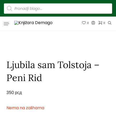
0
0
Ljubila sam Tolstoja –
Peni Rid
350
рсд
Nema na zalihama