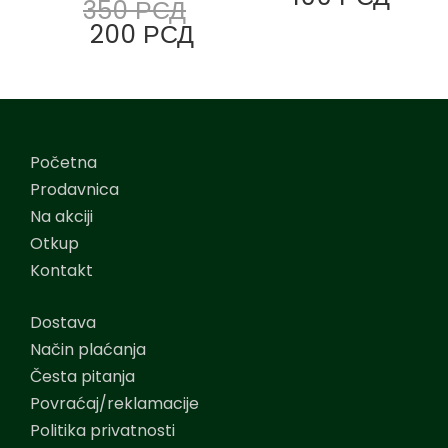
350
РСД
200
РСД
Početna
Prodavnica
Na akciji
Otkup
Kontakt
Dostava
Način plaćanja
Česta pitanja
Povraćaj/reklamacije
Politika privatnosti