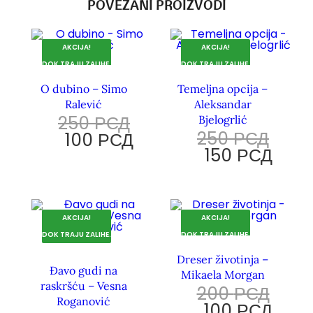
POVEZANI PROIZVODI
AKCIJA!
AKCIJA!
DOK TRAJU ZALIHE.
DOK TRAJU ZALIHE.
O dubino – Simo
Temeljna opcija –
Ralević
Aleksandar
250
РСД
Bjelogrlić
250
РСД
100
РСД
150
РСД
AKCIJA!
AKCIJA!
DOK TRAJU ZALIHE.
DOK TRAJU ZALIHE.
Dreser životinja –
Đavo gudi na
Mikaela Morgan
raskršću – Vesna
200
РСД
Roganović
100
РСД