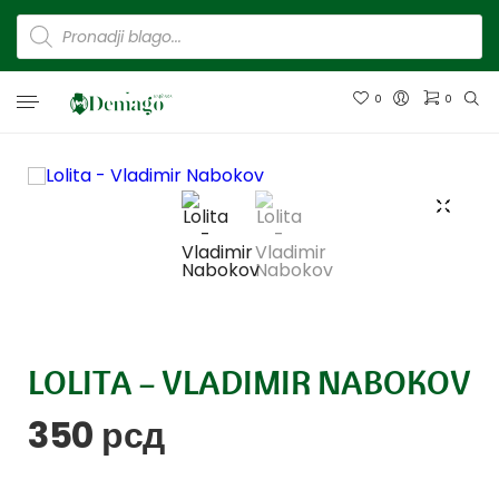
0
0
LOLITA – VLADIMIR NABOKOV
350
рсд