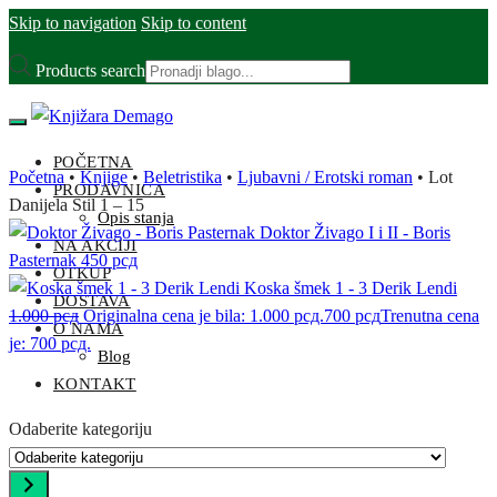
Skip to navigation
Skip to content
Products search
POČETNA
Početna
•
Knjige
•
Beletristika
•
Ljubavni / Erotski roman
•
Lot
PRODAVNICA
Danijela Stil 1 – 15
Opis stanja
Doktor Živago I i II - Boris
NA AKCIJI
Pasternak
450
рсд
OTKUP
Koska šmek 1 - 3 Derik Lendi
DOSTAVA
1.000
рсд
Originalna cena je bila: 1.000 рсд.
700
рсд
Trenutna cena
O NAMA
je: 700 рсд.
Blog
KONTAKT
Odaberite kategoriju