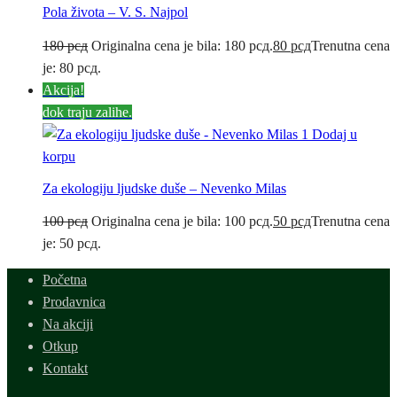
Pola života – V. S. Najpol
180
рсд
Originalna cena je bila: 180 рсд.
80
рсд
Trenutna cena
je: 80 рсд.
Akcija!
dok traju zalihe.
Dodaj u
korpu
Za ekologiju ljudske duše – Nevenko Milas
100
рсд
Originalna cena je bila: 100 рсд.
50
рсд
Trenutna cena
je: 50 рсд.
Početna
Prodavnica
Na akciji
Otkup
Kontakt