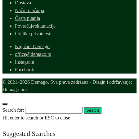
Dostava
Način plaćanja
Česta pitanja
Povraćaj/reklamacije
Politika privatnosti
Knjižara Demago
office@demago.rs
Instagram
Facebook
© 2021–2026 Demago. Sva prava zadržana.· Dizajn i održavanje:
Demago tim
Search for:
Search
Hit enter to search or ESC to close
Suggested Searches