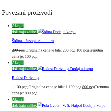
Povezani proizvodi
Akcija!
dok traju zalihe.
Dodaj u korpu
Šidina – časopis za kulturu
200
рсд
Originalna cena je bila: 200 рсд.
100
рсд
Trenutna
cena je: 100 рсд.
Akcija!
dok traju zalihe.
Dodaj u korpu
Radost Darivanja
1.100
рсд
Originalna cena je bila: 1.100 рсд.
800
рсд
Trenutna
cena je: 800 рсд.
Akcija!
dok traju zalihe.
Dodaj u korpu