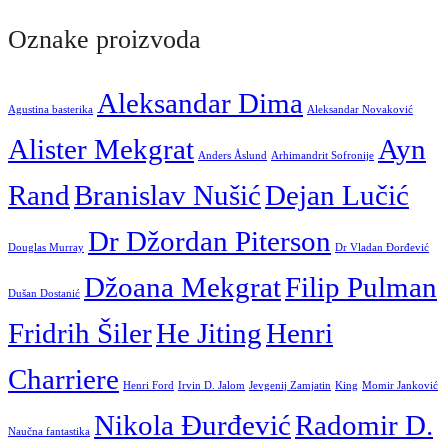
Oznake proizvoda
Aleksandar Dima
Agustina basterika
Aleksandar Novaković
Alister Mekgrat
Ayn
Anders Åslund
Arhimandrit Sofronije
Rand
Branislav Nušić
Dejan Lučić
Dr Džordan Piterson
Douglas Murray
Dr Vladan Đorđević
Džoana Mekgrat
Filip Pulman
Dušan Dostanić
Fridrih Šiler
He Jiting
Henri
Charriere
Henri Ford
Irvin D. Jalom
Jevgenij Zamjatin
King
Momir Janković
Nikola Đurđević
Radomir D.
Naučna fantastika