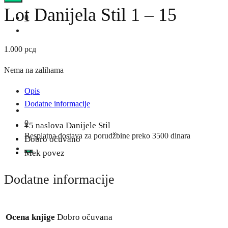
Lot Danijela Stil 1 – 15
0
1.000
рсд
Nema na zalihama
Opis
Dodatne informacije
0
15 naslova Danijele Stil
Besplatna dostava za porudžbine preko 3500 dinara
Dobro očuvano
Mek povez
Dodatne informacije
Ocena knjige
Dobro očuvana