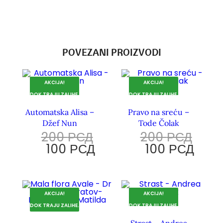
POVEZANI PROIZVODI
AKCIJA!
AKCIJA!
DOK TRAJU ZALIHE.
DOK TRAJU ZALIHE.
Automatska Alisa –
Pravo na sreću –
Džef Nun
Tode Čolak
200
РСД
200
РСД
100
РСД
100
РСД
AKCIJA!
AKCIJA!
DOK TRAJU ZALIHE.
DOK TRAJU ZALIHE.
Strast – Andrea