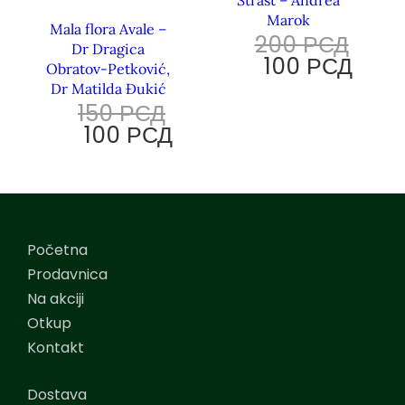
Marok
Mala flora Avale –
200
РСД
Dr Dragica
100
РСД
Obratov-Petković,
Dr Matilda Đukić
150
РСД
100
РСД
Početna
Prodavnica
Na akciji
Otkup
Kontakt
Dostava