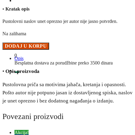
•
Kratak opis
Pustolovni naslov unet oprezno jer autor nije jasno potvrđen.
Na zalihama
Ludi
DODAJ U KORPU
jahači
0
Opis
-
Besplatna dostava za porudžbine preko 3500 dinara
Nepoznat
•
Opis proizvoda
autor
količina
Pustolovna priča sa motivima jahača, kretanja i opasnosti.
Pošto autor nije potpuno jasan iz dostavljenog spiska, naslov
je unet oprezno i bez dodatnog nagađanja o izdanju.
Povezani proizvodi
Akcija!