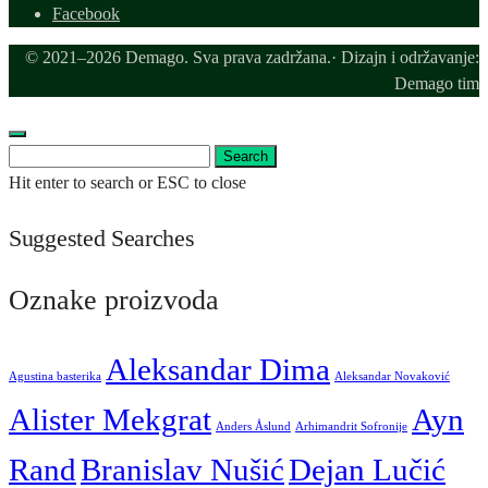
Facebook
© 2021–2026 Demago. Sva prava zadržana.· Dizajn i održavanje:
Demago tim
Search
Search
for:
Hit enter to search or ESC to close
Suggested Searches
Oznake proizvoda
Aleksandar Dima
Agustina basterika
Aleksandar Novaković
Alister Mekgrat
Ayn
Anders Åslund
Arhimandrit Sofronije
Rand
Branislav Nušić
Dejan Lučić