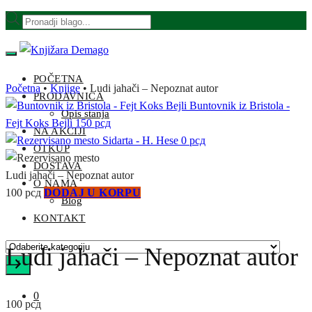
Skip
Skip
Products
to
to
search
navigation
content
POČETNA
Početna
•
Knjige
•
Ludi jahači – Nepoznat autor
PRODAVNICA
Buntovnik iz Bristola -
Opis stanja
Fejt Koks Bejli
150
рсд
NA AKCIJI
Sidarta - H. Hese
0
рсд
OTKUP
DOSTAVA
Ludi jahači – Nepoznat autor
O NAMA
100
рсд
DODAJ U KORPU
Blog
KONTAKT
Odaberite
Ludi jahači – Nepoznat autor
kategoriju
0
100
рсд