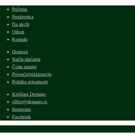
cena
cena
Početna
je
je:
Prodavnica
bila:
200 рсд.
Na akciji
350 рсд.
Otkup
Kontakt
Dostava
Način plaćanja
Česta pitanja
Povraćaj/reklamacije
Politika privatnosti
Knjižara Demago
office@demago.rs
Instagram
Facebook