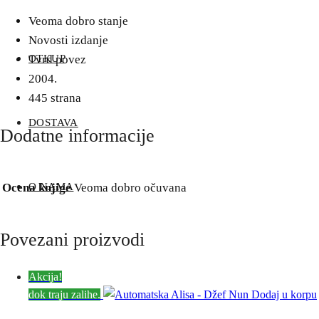
Veoma dobro stanje
Novosti izdanje
OTKUP
Tvrd povez
2004.
445 strana
DOSTAVA
Dodatne informacije
O NAMA
Ocena knjige
Veoma dobro očuvana
Povezani proizvodi
Akcija!
Blog
dok traju zalihe.
Dodaj u korpu