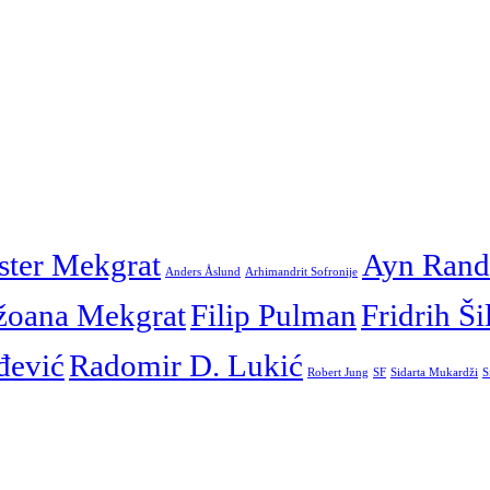
ster Mekgrat
Ayn Rand
Anders Åslund
Arhimandrit Sofronije
žoana Mekgrat
Filip Pulman
Fridrih Ši
đević
Radomir D. Lukić
Robert Jung
SF
Sidarta Mukardži
S