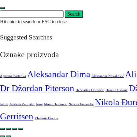
Search
Search
for:
Hit enter to search or ESC to close
Suggested Searches
Oznake proizvoda
Aleksandar Dima
Ali
Agustina basterika
Aleksandar Novaković
Dr Džordan Piterson
D
Dr Vladan Đorđević
Dušan Dostanić
Nikola Đur
Jalom
Jevgenij Zamjatin
King
Momir Janković
Naučna fantastika
Gerritsen
Vladimir Devide