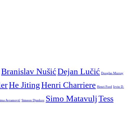
Branislav Nušić
Dejan Lučić
Douglas Murray
ler
He Jiting
Henri Charriere
Henri Ford
Irvin D.
Simo Matavulj
Tess
ima Avramović
Simeon Djankov