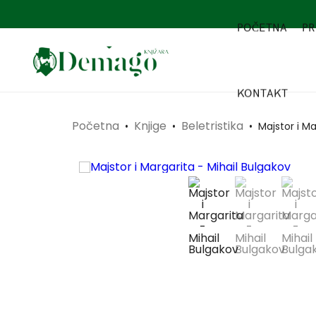
POČETNA
PR
KONTAKT
Početna
Knjige
Beletristika
•
•
•
Majstor i Ma