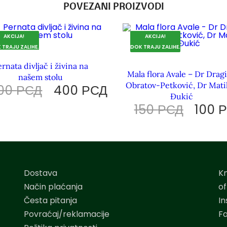
POVEZANI PROIZVODI
AKCIJA!
AKCIJA!
 TRAJU ZALIHE.
DOK TRAJU ZALIHE.
rnata divljač i živina na
Mala flora Avale – Dr Drag
našem stolu
Obratov-Petković, Dr Mati
00
РСД
400
РСД
Đukić
150
РСД
100
Dostava
K
Način plaćanja
o
Česta pitanja
I
Povraćaj/reklamacije
F