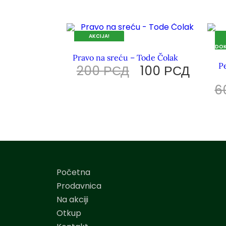
AKCIJA!
DOK TRAJU ZALIHE.
DOK
Pravo na sreću – Tode Čolak
Pe
200
РСД
100
РСД
6
Početna
Prodavnica
Na akciji
Otkup