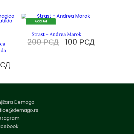
AKCIJA!
DOK TRAJU ZALIHE.
Strast – Andrea Marok
200
РСД
100
РСД
ica
lda
РСД
njižara Demago
ffice@demago.rs
nstagram
acebook