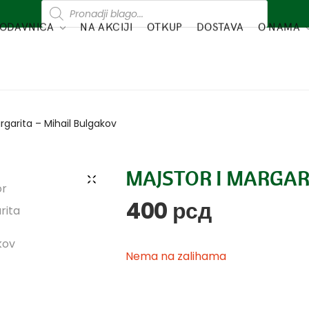
ODAVNICA
NA AKCIJI
OTKUP
DOSTAVA
O NAMA
rgarita – Mihail Bulgakov
MAJSTOR I MARGAR
400
рсд
Nema na zalihama