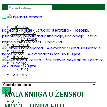
POČETNA
Početna
•
Knjige
•
Stručna literatura
•
Filozofija,
PRODAVNICA
psihologija, popularna psihologija, sociologija
•
Mala
Opis stanja
knjiga o ženskoj moći – Linda Fild
NA AKCIJI
Dama s
OTKUP
kamelijama - Aleksandar Dima Sin
150
рсд
DOSTAVA
Neke stvari i ostalo -
O NAMA
Žak Prever
120
рсд
Blog
KONTAKT
MALA KNJIGA O ŽENSKOJ
0
MOĆI – LINDA FILD