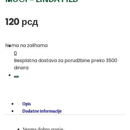
120
рсд
Nema na zalihama
0
Besplatna dostava za porudžbine preko 3500
dinara
Opis
Dodatne informacije
Veoma dobro stanje