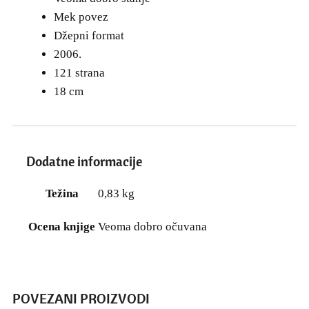
Mek povez
Džepni format
2006.
121 strana
18 cm
Dodatne informacije
Težina
0,83 kg
Ocena knjige
Veoma dobro očuvana
POVEZANI PROIZVODI