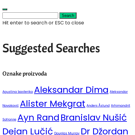
Search
Hit enter to search or ESC to close
Suggested Searches
Oznake proizvoda
Aleksandar Dima
Agustina basterika
Aleksandar
Alister Mekgrat
Novaković
Anders Åslund
Arhimandrit
Ayn Rand
Branislav Nušić
Sofronije
Dejan Lučić
Dr Džordan
Douglas Murray