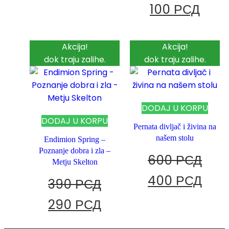
100
РСД
Akcija!
Akcija!
dok traju zalihe.
dok traju zalihe.
DODAJ U KORPU
DODAJ U KORPU
Pernata divljač i živina na
našem stolu
Endimion Spring –
Poznanje dobra i zla –
600
РСД
Metju Skelton
400
РСД
390
РСД
290
РСД