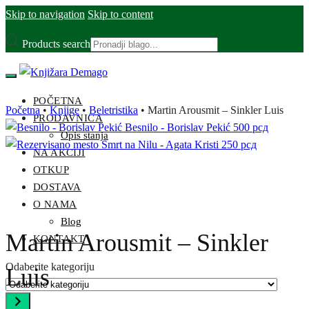
Skip to navigation
Skip to content
Products search
POČETNA
Početna
•
Knjige
•
Beletristika
•
Martin Arousmit – Sinkler Luis
PRODAVNICA
Besnilo - Borislav Pekić
500
рсд
Opis stanja
Smrt na Nilu - Agata Kristi
250
рсд
NA AKCIJI
OTKUP
DOSTAVA
O NAMA
Blog
Martin Arousmit – Sinkler
KONTAKT
Odaberite kategoriju
Luis