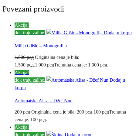
Povezani proizvodi
Akcija!
dok traju zalihe.
Dodaj u korpu
Milija Glišić – Monografija
1.500
рсд
Originalna cena je bila:
1.500 рсд.
1.000
рсд
Trenutna cena je: 1.000 рсд.
Akcija!
dok traju zalihe.
Dodaj u
korpu
Automatska Alisa – Džef Nun
200
рсд
Originalna cena je bila: 200 рсд.
100
рсд
Trenutna
cena je: 100 рсд.
Akcija!
dok traju zalihe.
Dodaj u korpu