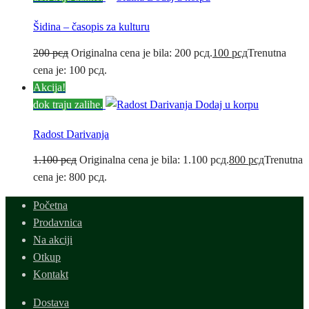
Šidina – časopis za kulturu
200
рсд
Originalna cena je bila: 200 рсд.
100
рсд
Trenutna
cena je: 100 рсд.
Akcija!
dok traju zalihe.
Dodaj u korpu
Radost Darivanja
1.100
рсд
Originalna cena je bila: 1.100 рсд.
800
рсд
Trenutna
cena je: 800 рсд.
Početna
Prodavnica
Na akciji
Otkup
Kontakt
Dostava