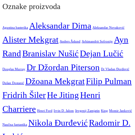
Oznake proizvoda
Aleksandar Dima
Agustina basterika
Aleksandar Novaković
Alister Mekgrat
Ayn
Anders Åslund
Arhimandrit Sofronije
Rand
Branislav Nušić
Dejan Lučić
Dr Džordan Piterson
Douglas Murray
Dr Vladan Đorđević
Džoana Mekgrat
Filip Pulman
Dušan Dostanić
Fridrih Šiler
He Jiting
Henri
Charriere
Henri Ford
Irvin D. Jalom
Jevgenij Zamjatin
King
Momir Janković
Nikola Đurđević
Radomir D.
Naučna fantastika