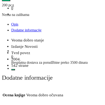
200
рсд
0
Nema na zalihama
Opis
Dodatne informacije
Veoma dobro stanje
Izdanje Novosti
Tvrd povez
0
2004.
Besplatna dostava za porudžbine preko 3500 dinara
542 strane
Dodatne informacije
Ocena knjige
Veoma dobro očuvana