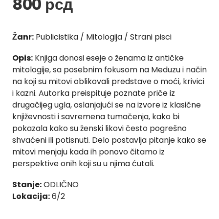
800
рсд
Žanr:
Publicistika / Mitologija / Strani pisci
Opis:
Knjiga donosi eseje o ženama iz antičke
mitologije, sa posebnim fokusom na Meduzu i način
na koji su mitovi oblikovali predstave o moći, krivici
i kazni. Autorka preispituje poznate priče iz
drugačijeg ugla, oslanjajući se na izvore iz klasične
književnosti i savremena tumačenja, kako bi
pokazala kako su ženski likovi često pogrešno
shvaćeni ili potisnuti. Delo postavlja pitanje kako se
mitovi menjaju kada ih ponovo čitamo iz
perspektive onih koji su u njima ćutali.
Stanje:
ODLIČNO
Lokacija:
6/2