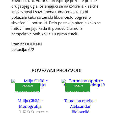
krivici i kazni. Autorka preispituje poznate priče iz
drugačijeg ugla, oslanjajući se na izvore iz klasične
književnosti i savremena tumačenja, kako bi
pokazala kako su ženski likovi često pogrešno
shvaćeni ili potisnuti. Delo postavlja pitanje kako se
mitovi menjaju kada ih ponovo čitamo iz
perspektive onih koji su u njima ćutali.
Stanje:
ODLIČNO
Lokacija:
6/2
POVEZANI PROIZVODI
AKCIJA!
AKCIJA!
DOK TRAJU ZALIHE.
DOK TRAJU ZALIHE.
Milija Glišić –
Temeljna opcija –
Monografija
Aleksandar
Bjelogrlić