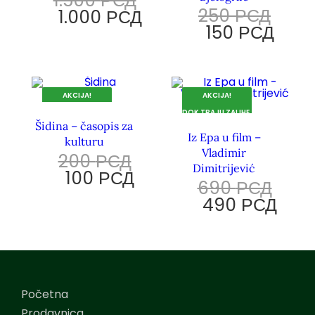
1.500
РСД
250
РСД
1.000
РСД
150
РСД
AKCIJA!
AKCIJA!
DOK TRAJU ZALIHE.
DOK TRAJU ZALIHE.
Šidina – časopis za
Iz Epa u film –
kulturu
Vladimir
200
РСД
Dimitrijević
100
РСД
690
РСД
490
РСД
Početna
Prodavnica