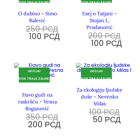
DOK TRAJU ZALIHE.
DOK TRAJU ZALIHE.
O dubino – Simo
Esej o Tatjani –
Ralević
Stojan L.
250
РСД
Prodanović
200
РСД
100
РСД
100
РСД
AKCIJA!
AKCIJA!
DOK TRAJU ZALIHE.
DOK TRAJU ZALIHE.
Za ekologiju ljudske
Đavo gudi na
duše – Nevenko
raskršću – Vesna
Milas
Roganović
100
РСД
350
РСД
50
РСД
200
РСД