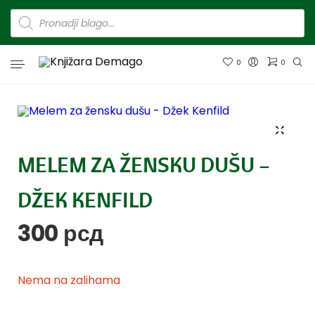
0
0
MELEM ZA ŽENSKU DUŠU –
DŽEK KENFILD
300
рсд
Nema na zalihama