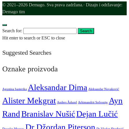
© 2021–2026 Demago. Sva prava zadržana.· Dizajn i održavanje:
Demago tim
Search for:
Search
Hit enter to search or ESC to close
Suggested Searches
Oznake proizvoda
Aleksandar Dima
Agustina basterika
Aleksandar Novaković
Alister Mekgrat
Ayn
Anders Åslund
Arhimandrit Sofronije
Rand
Branislav Nušić
Dejan Lučić
Dr Džordan Piterson
Douglas Murray
Dr Vladan Đorđević