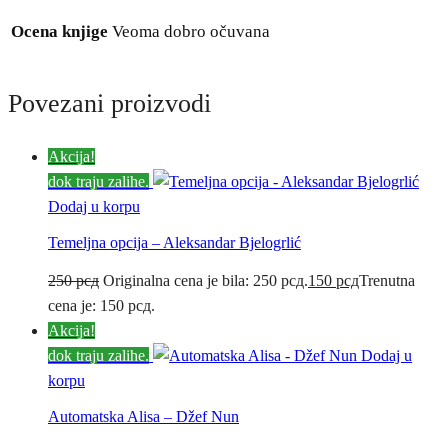
Ocena knjige
Veoma dobro očuvana
Povezani proizvodi
Akcija!
dok traju zalihe.
Dodaj u korpu
Temeljna opcija – Aleksandar Bjelogrlić
250
рсд
Originalna cena je bila: 250 рсд.
150
рсд
Trenutna
cena je: 150 рсд.
Akcija!
dok traju zalihe.
Dodaj u
korpu
Automatska Alisa – Džef Nun