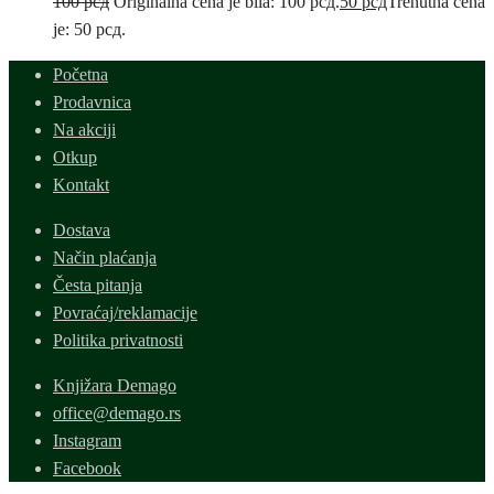
100
рсд
Originalna cena je bila: 100 рсд.
50
рсд
Trenutna cena
je: 50 рсд.
Početna
Prodavnica
Na akciji
Otkup
Kontakt
Dostava
Način plaćanja
Česta pitanja
Povraćaj/reklamacije
Politika privatnosti
Knjižara Demago
office@demago.rs
Instagram
Facebook