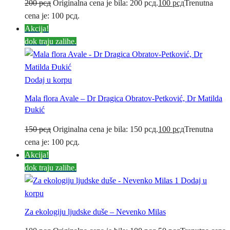
200
рсд
Originalna cena je bila: 200 рсд.
100
рсд
Trenutna
cena je: 100 рсд.
Akcija!
dok traju zalihe.
Dodaj u korpu
Mala flora Avale – Dr Dragica Obratov-Petković, Dr Matilda
Đukić
150
рсд
Originalna cena je bila: 150 рсд.
100
рсд
Trenutna
cena je: 100 рсд.
Akcija!
dok traju zalihe.
Dodaj u
korpu
Za ekologiju ljudske duše – Nevenko Milas