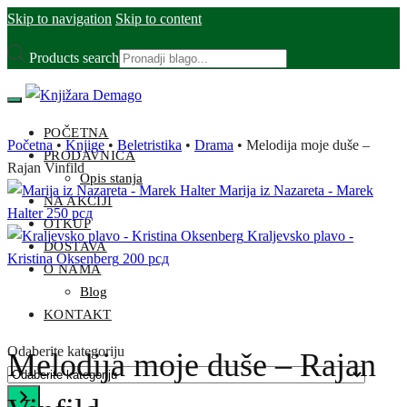
Skip to navigation
Skip to content
Products search
POČETNA
Početna
•
Knjige
•
Beletristika
•
Drama
•
Melodija moje duše –
PRODAVNICA
Rajan Vinfild
Opis stanja
Marija iz Nazareta - Marek
NA AKCIJI
Halter
250
рсд
OTKUP
Kraljevsko plavo -
DOSTAVA
Kristina Oksenberg
200
рсд
O NAMA
Blog
KONTAKT
Odaberite kategoriju
Melodija moje duše – Rajan