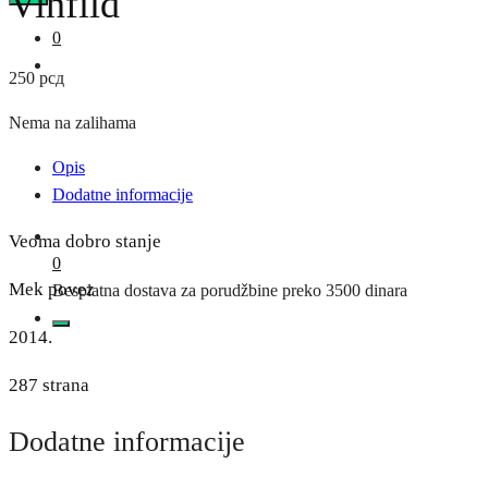
Vinfild
0
250
рсд
Nema na zalihama
Opis
Dodatne informacije
Veoma dobro stanje
0
Mek povez
Besplatna dostava za porudžbine preko 3500 dinara
2014.
287 strana
Dodatne informacije